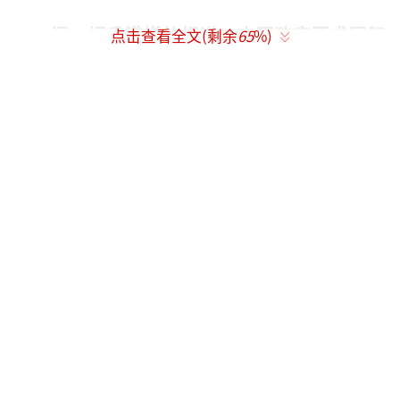
问：据香港媒体报道，中国政府要求国际
点击查看全文(剩余
65
%)
刑警组织对郭文贵发布“红色通报”。中方能
否证实？郭文贵涉嫌犯了什么罪？
答：你说的没错。据我们了解，国际刑警
组织已经向犯罪嫌疑人郭文贵发出了红色通缉
令，也就是“红色通报”。有关具体情况，你
可以向有关部门了解。
问：卡内基国际和平基金会近日分析称，
研究显示，美对华出口管制政策是造成美中贸
易逆差的主要原因之一，相当规模的美潜在对
华出口都因出口管制政策受到封锁。中方对此
有何评论？