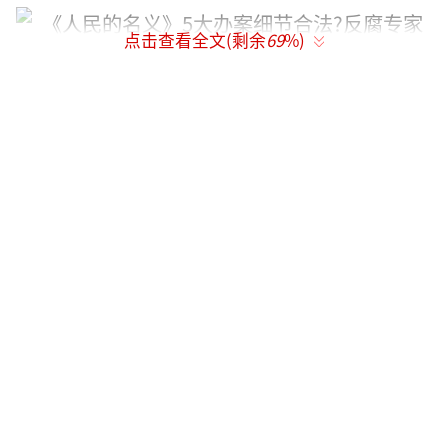
点击查看全文(剩余
69
%)
搜查贪官家，先出示搜查令并亮明身份
剧情：最高人民检察院反贪总局接到实名
举报，北京某部委处长赵德汉涉嫌巨额受贿，
时任最高检反贪总局侦查处处长侯亮平带队来
到赵德汉家搜查时，在敲开门的刹那间，就向
其出示了搜查令，并在随后向其出示工作证件