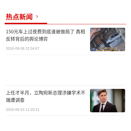
人亮明身份、出具搜查令。我国《刑诉法》规
定，侦查人员可以对嫌疑人的办公室、住处等
热点新闻
有关地方进行搜查。侯亮平作为侦查处处长，
其承担的职责就包含侦查。需要注意的是，搜
150元车上过夜费到底谁被做局了 真相
查时，侦查人员不得少于两人，需要配备多名
反转背后的舆论博弈
侦查员，除紧急情况下不需出示搜查证之外，
2026-08-08 22:34:07
一般情况下，都必须出示搜查证。
细节2
搜查办公室文件柜
上任才半月，立陶宛新总理涉嫌学术不
端遭调查
赵德汉无权拒绝
2026-08-03 11:20:31