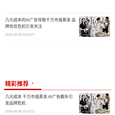
剧情：侯亮平来到赵德汉办公室，想要搜
查上锁的文件柜时被拒。赵德汉以涉及国家机
几元成本的AI广告导致千万市值蒸发 品
密为由，拒绝打开办公室上锁的柜子，并声称
牌信任危机引发关注
必须领导同意才可打开，之后该单位纪委领导
2026-08-08 19:36:27
出面让其打开柜子。
精彩推荐
几元成本 千万市值蒸发 AI广告翻车引
发品牌危机
2026-08-08 19:33:12