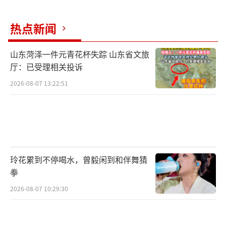
态，以推进供给侧结构性改革为主线，坚持世
界眼光、国际标准、中国特色、高点定位，坚
热点新闻
持生态优先、绿色发展，坚持以人民为中心、
注重保障和改善民生，坚持保护弘扬中华优秀
山东菏泽一件元青花杯失踪 山东省文旅
厅：已受理相关投诉
传统文化、延续历史文脉，建设绿色生态宜居
新城区、创新驱动发展引领区、协调发展示范
2026-08-07 13:22:51
区、开放发展先行区，努力打造贯彻落实新发
展理念的创新发展示范区。
玲花累到不停喝水，曾毅闲到和伴舞猜
拳
2026-08-07 10:29:30