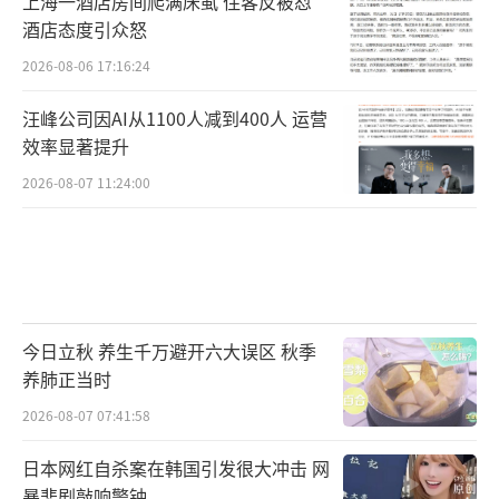
上海一酒店房间爬满床虱 住客反被怼
酒店态度引众怒
2026-08-06 17:16:24
汪峰公司因AI从1100人减到400人 运营
效率显著提升
2026-08-07 11:24:00
今日立秋 养生千万避开六大误区 秋季
养肺正当时
2026-08-07 07:41:58
日本网红自杀案在韩国引发很大冲击 网
暴悲剧敲响警钟