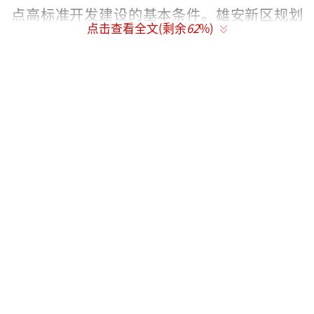
点高标准开发建设的基本条件。雄安新区规划
点击查看全文(剩余
62
%)
建设以特定区域为起步区先行开发，起步区面
积约100平方公里，中期发展区面积约200平方
公里，远期控制区面积约2000平方公里。
设立雄安新区，是以习近平同志为核心的
党中央深入推进京津冀协同发展作出的一项重
大决策部署，对于集中疏解北京非首都功能，
探索人口经济密集地区优化开发新模式，调整
优化京津冀城市布局和空间结构，培育创新驱
动发展新引擎，具有重大现实意义和深远历史
意义。