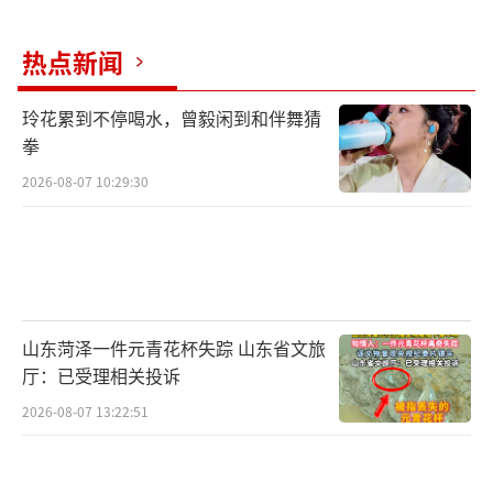
心，尊重城市建设规律，以“功成不必在
热点新闻
我”的精神境界，合理把握开发节奏，才能稳
扎稳打、有序推进，筑造经得起检验的历史性
玲花累到不停喝水，曾毅闲到和伴舞猜
工程。
拳
2026-08-07 10:29:30
山东菏泽一件元青花杯失踪 山东省文旅
厅：已受理相关投诉
2026-08-07 13:22:51