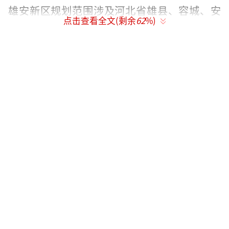
雄安新区规划范围涉及河北省雄县、容城、安
点击查看全文(剩余
62
%)
新3县及周边部分区域，地处北京、天津、保定
腹地，区位优势明显，资源环境承载能力较
强，发展空间充裕，具备高起点高标准开发建
设的基本条件。规划建设雄安新区，对于集中
疏解北京非首都功能，探索人口经济密集地区
优化开发新模式，调整优化京津冀城市布局和
空间结构，培育创新驱动发展新引擎，具有重
大现实意义和深远历史意义。
规划建设雄安新区是一个系统工程。要坚
持稳中求进工作总基调，牢固树立和贯彻落实
新发展理念，坚持世界眼光、国际标准、中国
特色、高点定位，坚持生态优先、绿色发展，