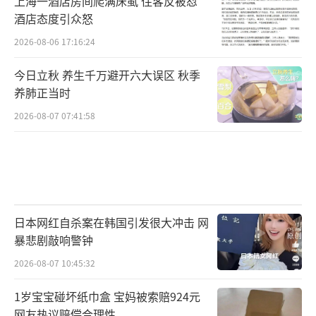
上海一酒店房间爬满床虱 住客反被怼
酒店态度引众怒
2026-08-06 17:16:24
今日立秋 养生千万避开六大误区 秋季
养肺正当时
2026-08-07 07:41:58
日本网红自杀案在韩国引发很大冲击 网
暴悲剧敲响警钟
2026-08-07 10:45:32
1岁宝宝碰坏纸巾盒 宝妈被索赔924元
网友热议赔偿合理性