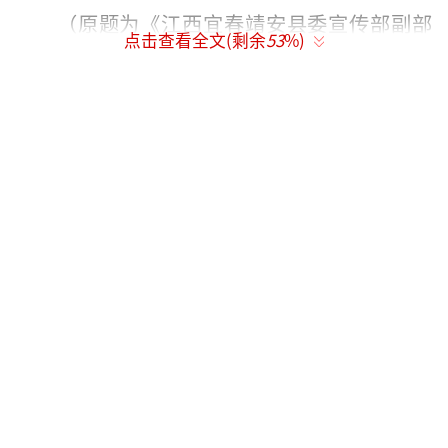
（原题为《江西宜春靖安县委宣传部副部
点击查看全文(剩余
53
%)
长遭遇车祸当场身亡》）