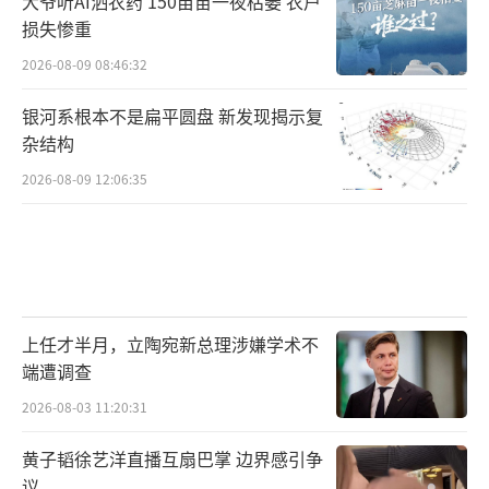
大爷听AI洒农药 150亩苗一夜枯萎 农户
损失惨重
2026-08-09 08:46:32
银河系根本不是扁平圆盘 新发现揭示复
杂结构
2026-08-09 12:06:35
上任才半月，立陶宛新总理涉嫌学术不
端遭调查
2026-08-03 11:20:31
黄子韬徐艺洋直播互扇巴掌 边界感引争
议