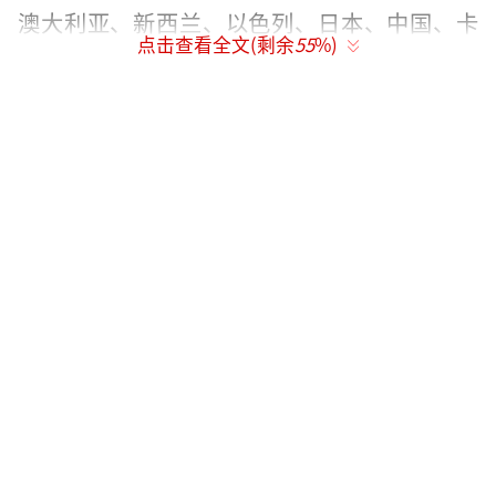
澳大利亚、新西兰、以色列、日本、中国、卡
点击查看全文(剩余
55
%)
特尔排名5至10位。
报告提出，2016年，在世界经济运行模式
转型的压力下，亚洲域内大国率先引领，强化
跨境市场合作，推动国际市场增量的生产，推
进世界经济可持续复苏。这使得亚洲区域经济
合作呈现引领性、跨区域型、渐进性和受地缘
政治多重制约的特点；也使亚洲区域经济合作
呈现“一带一路”建设进一步加速、亚洲经济
体市场合作本土化趋势日益明显、亚洲区域经
济一体化加速、欧亚大陆贸易网络两极优化与
融合等趋势。亚洲区域经济合作热火朝天的局
面与全球范围内逆全球化盛行、贸易保护主义