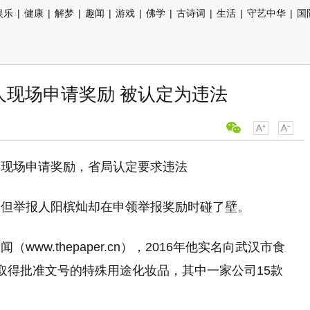
娱乐
|
健康
|
解梦
|
趣闻
|
游戏
|
佛学
|
古诗词
|
生活
|
守艺中华
|
国
人现场申请奖励 被认定为违法
到现场申请奖励，省局认定要求违法
，但举报人阳槟灿却在申领举报奖励时碰了壁。
ww.thepaper.cn），2016年他实名向武汉市食
取得批准文号的特殊用途化妆品，其中一家公司15款