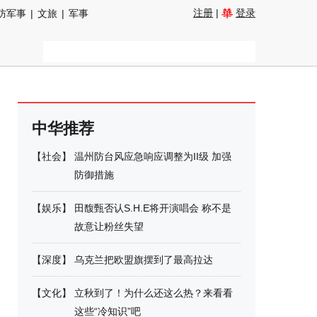
注册
|
登录
防军事
|
文旅
|
军事
中华推荐
【
社会
】
温州防台风应急响应调整为II级 加强
防御措施
【
娱乐
】
田馥甄否认S.H.E将开演唱会 称不是
故意让粉丝失望
【
深度
】
乌克兰把欧盟旗摆到了最高拉达
【
文化
】
立秋到了！为什么还这么热？来看看
这些“冷知识”吧