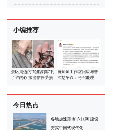
小编推荐
景区周边的“轮胎刺客”扎
黄灿灿工作室回应与曾
了谁的心 旅游信任受损
沛慈争议：号召能理智
发言
今日热点
各地加速落地“六张网”建设
夯实中国式现代化