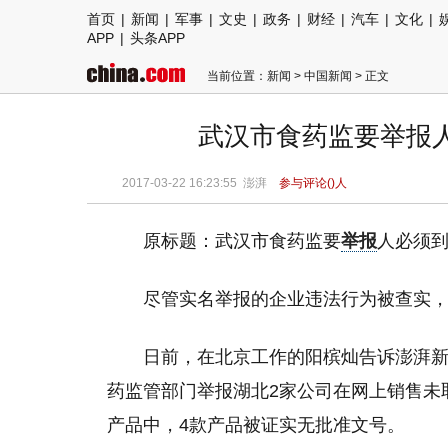
首页
|
新闻
|
军事
|
文史
|
政务
|
财经
|
汽车
|
文化
|
APP
|
头条APP
当前位置：
新闻
>
中国新闻
> 正文
武汉市食药监要举报
2017-03-22 16:23:55
澎湃
参与评论(
)人
原标题：武汉市食药监要
举报
人必须
尽管实名举报的企业违法行为被查实
日前，在北京工作的阳槟灿告诉澎湃新闻（w
药监管部门举报湖北2家公司在网上销售未
产品中，4款产品被证实无批准文号。