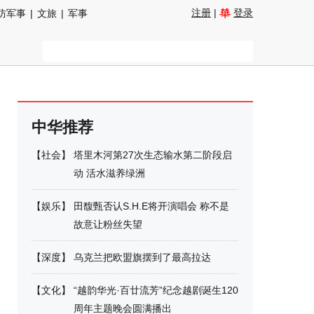
注册
|
登录
防军事
|
文旅
|
军事
中华推荐
【
社会
】
塔里木河第27次生态输水第二阶段启
动 活水滋养绿洲
【
娱乐
】
田馥甄否认S.H.E将开演唱会 称不是
故意让粉丝失望
【
深度
】
乌克兰把欧盟旗摆到了最高拉达
【
文化
】
“越韵华光·百廿流芳”纪念越剧诞生120
周年主题晚会圆满播出