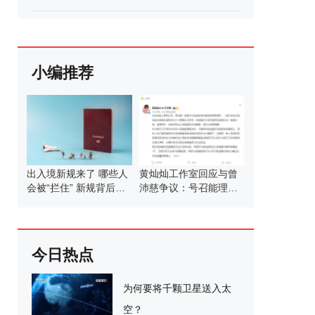
小编推荐
出入境新规来了 哪些人
黄灿灿工作室回应与曾
会被“拦住” 新规背后的
沛慈争议：号召能理智
考量
发言
今日热点
为何要将千颗卫星送入太
空？