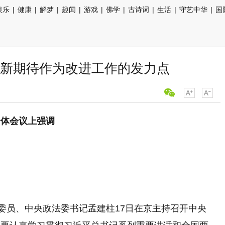
娱乐
|
健康
|
解梦
|
趣闻
|
游戏
|
佛学
|
古诗词
|
生活
|
守艺中华
|
国
新期待作为改进工作的发力点
全体会议上强调
局委员、中央政法委书记孟建柱17日在京主持召开中央