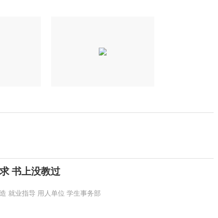
求 书上没教过
造
就业指导
用人单位
学生事务部