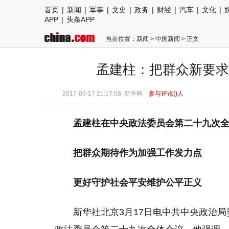
首页
|
新闻
|
军事
|
文史
|
政务
|
财经
|
汽车
|
文化
|
APP
|
头条APP
当前位置：
新闻
>
中国新闻
> 正文
孟建柱：把群众新要求
2017-03-17 21:17:08
新华网
参与评论(
)人
孟建柱在中央政法委员会第二十九次
把群众期待作为加强工作发力点
更好守护社会平安维护公平正义
新华社北京3月17日电中共中央政治