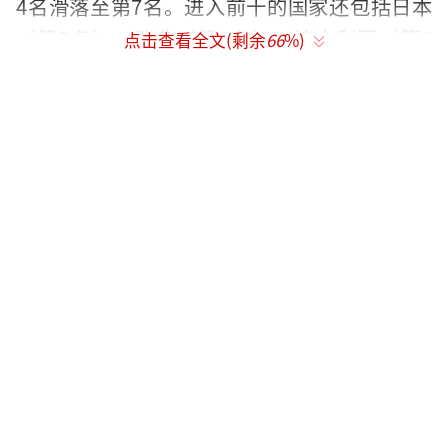
4名滑落至第7名。进入前十的国家还包括日本
（第5名）、瑞典（第6名）、澳大利亚（第8
点击查看全文(剩余
66
%)
名）、法国（第9名）以及挪威（第10名）。
报道称，作为从发行量来说位于《时代周
刊》和《新闻周刊》之后的美国第三大杂志，
《美国新闻与世界报道》除了最佳国家排名以
外，每年都会在教育、医疗、汽车、财经、旅
游、法律领域推出各种排名。包括全球最好的
大学排名和最佳医院排名等等。
为了给全球各国排名，该杂志制定的评分
领域及其在评分过程中的所占比重分别
是：“冒险指数”（Adventure 3.24%）、国
民待遇（Citizenship 16.95%）、文化影响（C