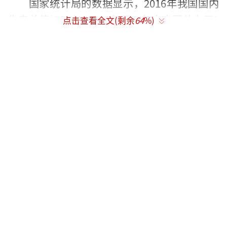
国家统计局的数据显示，2016年我国国内
生产总值(GDP)744127亿元，年末中国总人口1
点击查看全文(剩余
64
%)
38271万人，按此计算，2016年我国人均GDP
达到了53817元。
统计显示，有12个省份的人均GDP超过了
这一平均水平。
这其中，天津的人均GDP高居榜首，达到
了115613元。从2006年开始，天津成为一
颗“耀眼的明星”，在一系列大项目、大投资
下，从2007年后天津开始高速增长，2008年和
2009年GDP增速均为16.5%，在省份中仅位居
内蒙古之后，名列全国第二，从2010年后取代
内蒙古，连续四年增速领跑全国。