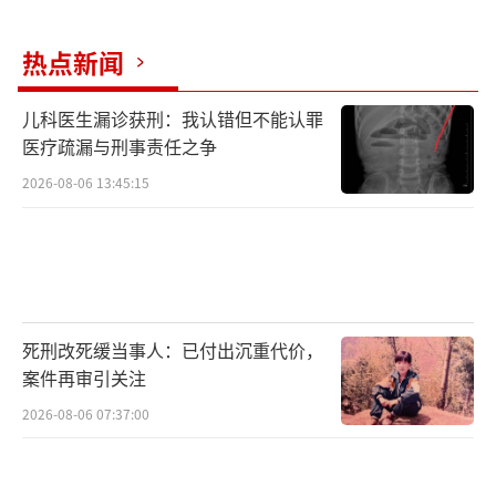
经济第三大省山东则单独处于人均GDP
的“6万元梯队”，达到68049元，若按照去年
热点新闻
平均汇率，其折合成美元就刚好跨过了1万美元
儿科医生漏诊获刑：我认错但不能认罪
大关，为10245美元。实际上，早在一年前，山
医疗疏漏与刑事责任之争
东的人均GDP就突破了1万美元大关，由于201
2026-08-06 13:45:15
6年人民币对美元贬值，因此过了一年，山东人
均GDP仍只是刚好超过1万美元。
死刑改死缓当事人：已付出沉重代价，
案件再审引关注
2026-08-06 07:37:00