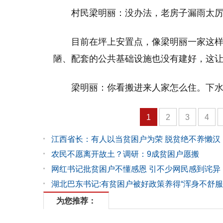
村民梁明丽：没办法，老房子漏雨太
目前在坪上安置点，像梁明丽一家这样
陋、配套的公共基础设施也没有建好，这
梁明丽：你看搬进来人家怎么住。下
1
2
3
4
江西省长：有人以当贫困户为荣 脱贫绝不养懒汉
农民不愿离开故土？调研：9成贫困户愿搬
网红书记批贫困户不懂感恩 引不少网民感到诧异
湖北巴东书记:有贫困户被好政策养得“浑身不舒服
为您推荐：