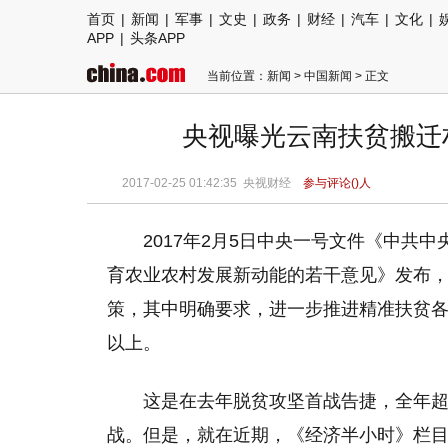
首页
|
新闻
|
军事
|
文史
|
政务
|
财经
|
汽车
|
文化
|
APP
|
头条APP
当前位置：
新闻
>
中国新闻
> 正文
央视曝光云南扶贫搬迁村
2017-02-25 01:42:35 央视财经
参与评论(
)人
2017年2月5日中央一号文件《中共
育农业农村发展新动能的若干意见》发布
策，其中明确要求，进一步推进精准扶贫各项
以上。
这是在去年脱贫攻坚首战告捷，全年超
战。但是，就在近期，《经济半小时》栏