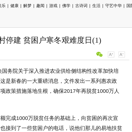
娱乐
|
健康
|
解梦
|
趣闻
|
游戏
|
佛学
|
古诗词
|
生活
|
守艺中华
|
国
停建 贫困户寒冬艰难度日(1)
中央国务院关于深入推进农业供给侧结构性改革加快培
，这是新春的一大重磅消息，文件发出一系列惠农政
政策措施落地生根，确保2017年再脱贫1000万人
额完成1000万脱贫任务的基础上，向贫困的再次宣
目也接到了一些贫困户的电话，说他们那儿的易地扶贫