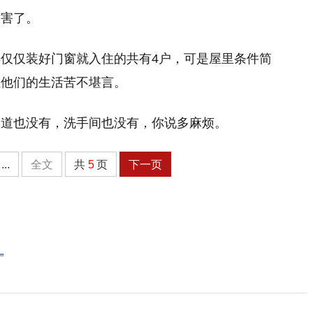
厉害了。
仅仅装好门窗就入住的共有4户，可是屋里条件简
让他们的生活苦不堪言。
水道也没有，洗手间也没有，你说多麻烦。
...
全文
共
5
页
下一页
”