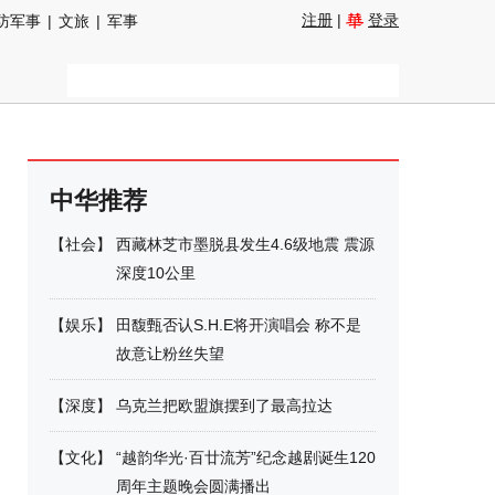
注册
|
登录
防军事
|
文旅
|
军事
中华推荐
【
社会
】
西藏林芝市墨脱县发生4.6级地震 震源
深度10公里
【
娱乐
】
田馥甄否认S.H.E将开演唱会 称不是
故意让粉丝失望
【
深度
】
乌克兰把欧盟旗摆到了最高拉达
【
文化
】
“越韵华光·百廿流芳”纪念越剧诞生120
周年主题晚会圆满播出