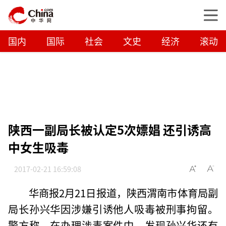
国内
国际
社会
文史
经济
滚动
陕西一副局长被认定5次嫖娼 还引诱高
中女生吸毒
2017-02-21 16:59:08
华商报2月21日报道，陕西渭南市体育局副
局长孙兴华因涉嫌引诱他人吸毒被刑事拘留。
警方称，在办理涉毒案件中，发现孙兴华还有