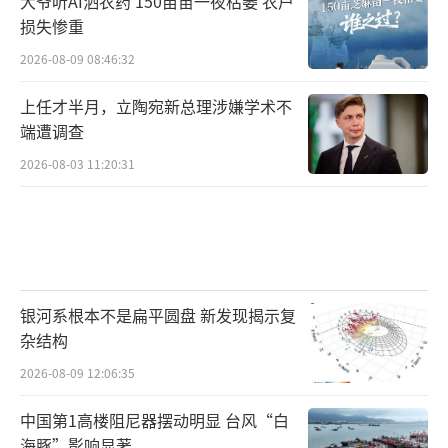
大爷听AI洒农药 150亩苗一夜枯萎 农户
损失惨重
2026-08-09 08:46:32
上任才半月，立陶宛新总理涉嫌学术不
端遭调查
2026-08-03 11:20:31
银河系根本不是扁平圆盘 新发现揭示复
杂结构
2026-08-09 12:06:35
中国第1高楼阻尼器摆动明显 台风“白
海豚”影响显著