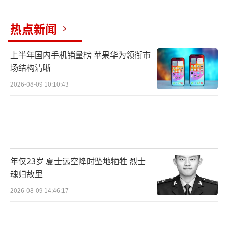
四处寻找。在报警当天，蒋某听一些社会闲人
说，柳晴可能在卖淫。于是他通过一个社会闲
热点新闻
人要到了一个小姐的电话，蒋某打电话过去，
告诉对方自己要找小姐，并说在光明酒店906开
上半年国内手机销量榜 苹果华为领衔市
的房。“在通话中，我听着小姐的声音特别像
场结构清晰
我外甥女的声音，我就确认是我外甥女，就赶
2026-08-09 10:10:43
紧拨打110报警”——这是蒋某给警方的陈述。
年仅23岁 夏士远空降时坠地牺牲 烈士
魂归故里
2026-08-09 14:46:17