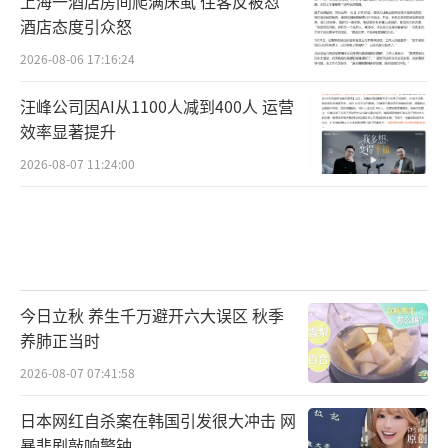
上海一酒店房间爬满床虱 住客反被怼
酒店态度引众怒
2026-08-06 17:16:24
汪峰公司因AI从1100人减到400人 运营
效率显著提升
2026-08-07 11:24:00
今日立秋 养生千万避开六大误区 秋季
养肺正当时
2026-08-07 07:41:58
日本网红自杀案在韩国引发很大冲击 网
暴悲剧敲响警钟