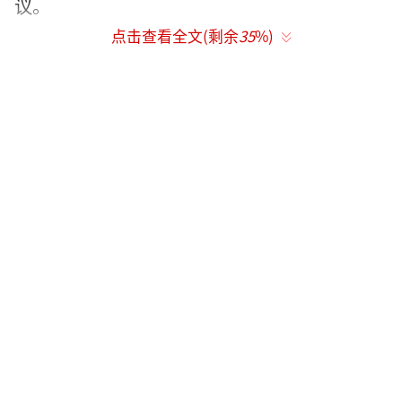
议。
点击查看全文(剩余
35
%)
会上，市委常委、市政府党组副书记、常
务副市长林飞作关于长乐市撤市设区相关情况
的说明。