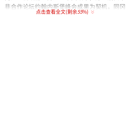
非合作论坛约翰内斯堡峰会成果为契机，同冈
点击查看全文(剩余
55
%)
方共同努力，推动中冈全面友好合作深入发
展，造福两国人民。
问：欧盟官员称，中方正积极推动将中欧
峰会的召开时间提前至4月或5月。请介绍相关
情况。
答：中国欧盟领导人会晤是中国和欧盟之
间的年度定期高层会晤机制。我们正与欧方就
今年会晤相关安排保持沟通和协调，如有消息
将适时公布。
我想指出的是，无论世界如何变化，中国
维护世界和平、促进共同发展、打造伙伴关