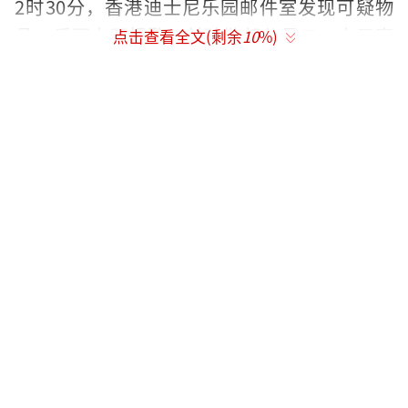
2时30分，香港迪士尼乐园邮件室发现可疑物
品，乐园立即报警，并疏散部分员工。由于事
点击查看全文(剩余
10
%)
件已交由警方处理，乐园不便评论，暂时没有
影响乐园内游客。