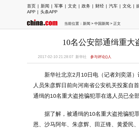
首页
|
新闻
|
军事
|
文史
|
政务
|
财经
|
汽车
|
文化
|
APP
|
头条APP
当前位置：
新闻
>
中国新闻
> 正文
10名公安部通缉重
2017-02-10 21:28:07 新华社
参与评论(
)人
新华社北京2月10日电（记者刘奕湛）
人员朱彦辉日前向河南省公安机关投案自首。
通缉的10名重大盗抢骗犯罪在逃人员已全
据了解，被通缉的10名重大盗抢骗犯
恩、沙马阿年、朱彦辉、田正锋、黄爱民