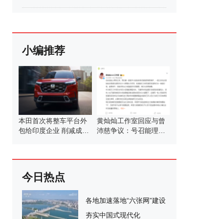
小编推荐
本田首次将整车平台外
黄灿灿工作室回应与曾
包给印度企业 削减成本
沛慈争议：号召能理智
求变
发言
今日热点
各地加速落地“六张网”建设
夯实中国式现代化