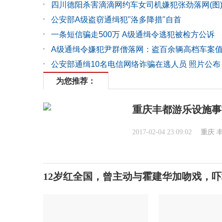
四川德阳杀害滴滴网约车女司机嫌犯张劲落网(图
公安部A级盗窃通缉犯"洛多降措"自首
一条短信骗走500万 A级通缉令逃犯被检方公诉
A级通缉令嫌犯尹群僧落网：盗百余辆高档车案
公安部通缉10名电信网络诈骗在逃人员 照片公布
为您推荐：
重庆丰都游乐设施事
2017-02-04 23:09:02
重庆
12岁红全国，曾主动与霍建华加吻戏，