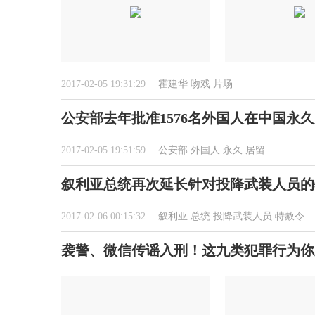
2017-02-05 19:31:29
霍建华
吻戏
片场
公安部去年批准1576名外国人在中国永
2017-02-05 19:51:59
公安部
外国人
永久
居留
叙利亚总统再次延长针对投降武装人员的
2017-02-06 00:15:32
叙利亚
总统
投降武装人员
特赦令
袭警、微信传谣入刑！这九类犯罪行为你