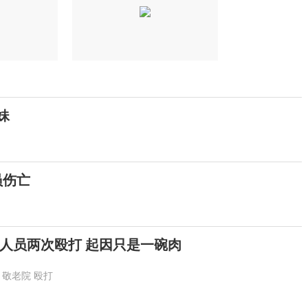
妹
员伤亡
人员两次殴打 起因只是一碗肉
敬老院
殴打