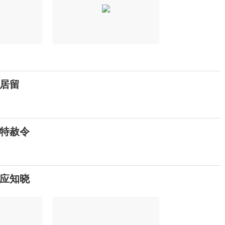
久居留
特赦令
应知晓