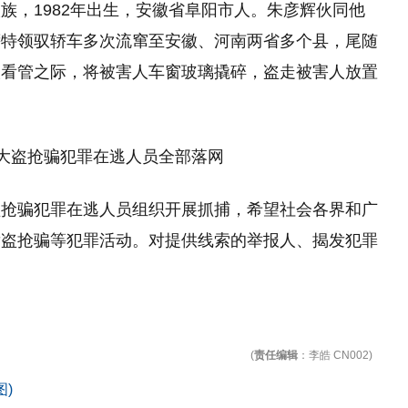
族，1982年出生，安徽省阜阳市人。朱彦辉伙同他
萨特领驭轿车多次流窜至安徽、河南两省多个县，尾随
人看管之际，将被害人车窗玻璃撬碎，盗走被害人放置
盗抢骗犯罪在逃人员组织开展抓捕，希望社会各界和广
发盗抢骗等犯罪活动。对提供线索的举报人、揭发犯罪
）
(
责任编辑
：李皓 CN002)
)