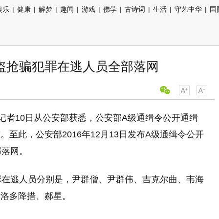
娱乐
|
健康
|
解梦
|
趣闻
|
游戏
|
佛学
|
古诗词
|
生活
|
守艺中华
|
国
大盗抢骗犯罪在逃人员全部落网
记者10日从公安部获悉，公安部A级通缉令公开通缉
至此，公安部2016年12月13日发布A级通缉令公开
部落网。
罪在逃人员分别是，尹群僧、尹群伟、吉克尔曲、韦海
、洛多降措、郝星。