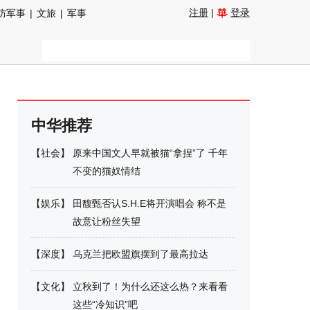
注册
|
登录
防军事
|
文旅
|
军事
中华推荐
【
社会
】
原来中国文人早就被猫“拿捏”了 千年
不变的猫奴情结
【
娱乐
】
田馥甄否认S.H.E将开演唱会 称不是
故意让粉丝失望
【
深度
】
乌克兰把欧盟旗摆到了最高拉达
【
文化
】
立秋到了！为什么还这么热？来看看
这些“冷知识”吧