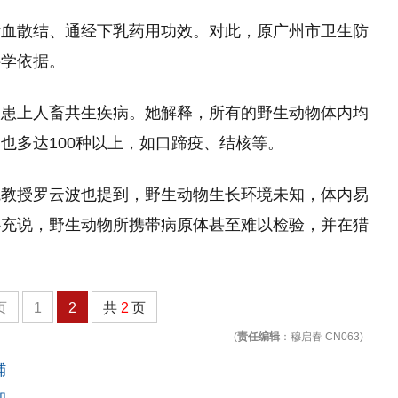
活血散结、通经下乳药用功效。对此，原广州市卫生防
科学依据。
人患上人畜共生疾病。她解释，所有的野生动物体内均
也多达100种以上，如口蹄疫、结核等。
院教授罗云波也提到，野生动物生长环境未知，体内易
补充说，野生动物所携带病原体甚至难以检验，并在猎
页
1
2
共
2
页
(
责任编辑
：穆启春 CN063)
捕
知