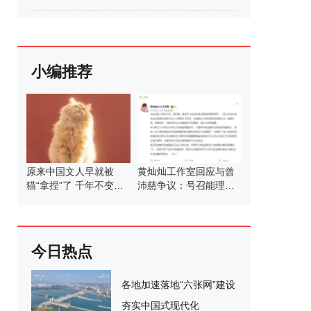
小编推荐
原来中国文人早就被
黄灿灿工作室回应与曾
猫“拿捏”了 千年不变的
沛慈争议：号召能理智
猫奴情结
发言
今日热点
各地加速落地“六张网”建设
夯实中国式现代化