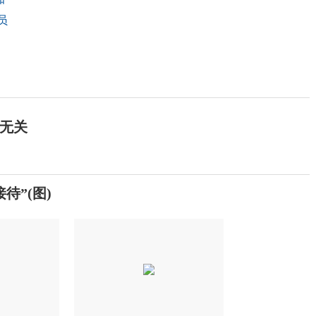
员
们无关
待”(图)