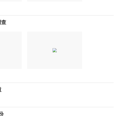
调查
道
份