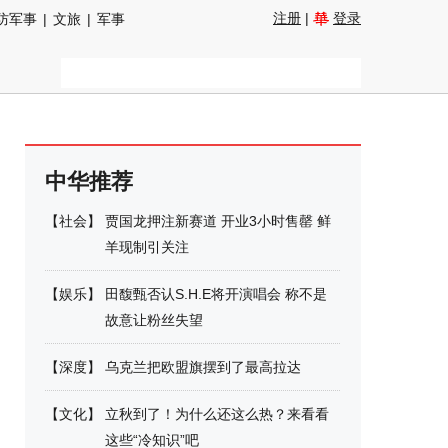
注册
|
登录
防军事
|
文旅
|
军事
中华推荐
【
社会
】
贾国龙押注新赛道 开业3小时售罄 鲜
羊现制引关注
【
娱乐
】
田馥甄否认S.H.E将开演唱会 称不是
故意让粉丝失望
【
深度
】
乌克兰把欧盟旗摆到了最高拉达
【
文化
】
立秋到了！为什么还这么热？来看看
这些“冷知识”吧