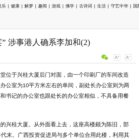
娱乐
|
健康
|
解梦
|
趣闻
|
游戏
|
佛学
|
古诗词
|
生活
|
守艺中华
|
国
” 涉事港人确系李加和(2)
食堂位于兴桂大厦后门对面，由一个印刷厂的车间改造
办公室为10平方米左右的单间，副处长办公室则为两
长和书记的办公室也跟处长的办公室相似，不具备用餐
上的兴桂大厦。从外面看上去，这座高楼颇为陈旧，部
年代末。广西投资促进局与多个单位合用此楼，利用其