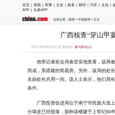
首页
|
新闻
|
军事
|
文史
|
政务
|
财经
|
汽车
|
文化
|
APP
|
头条APP
当前位置：
新闻
>
中国新闻
> 正文
广西核查“穿山甲宴
2017-02-09 03:02:15
新京报
参与评论(
)人
他带记者前去局食堂实地查看，该局
而成，系搭建的简易房。另外，该局的处长
名副处长共用一间。该人士表示，他们局
条件。
广西投资促进局位于南宁市民族大道
分墙皮已经脱落，据称该楼建于上世纪80