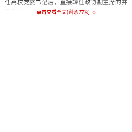
任高校党委书记后，直接转任政协副主席的并
不多见。
点击查看全文(剩余
77
%)
政协副主席的来源
政知君说少见是有根据的。
春节前召开地方两会的28个省份都有新当
选的政协副主席。来看看这些新当选的政协副
主席都是哪里来的
▶️表中＊表示原为省（区、市）委常委
政知局(微信ID:bqzhengzhiju)梳理发现，
新当选的政协副主席主要有这么几个来源：