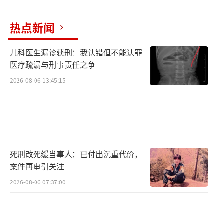
少见的安排
热点新闻
这么一说，天津新当选的政协副主席薛进
儿科医生漏诊获刑：我认错但不能认罪
文，就比较引人关注。在诸多新当选的省级政
医疗疏漏与刑事责任之争
协副主席中，他是唯一一位当选前担任高校党
2026-08-06 13:45:15
委书记的。
可能有局友会说，湖南省政协副主席胡旭
晟当选前是湖南省监察厅副厅长，这个也比较
少见。这里需要了解胡旭晟的党派，他是致公
死刑改死缓当事人：已付出沉重代价，
党湖南省委主委。在各地政协中，各民主党派
案件再审引关注
的主委是较为常见的一群人。
2026-08-06 07:37:00
薛进文不是民主党派人士，当选天津市政