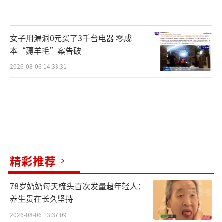
协副主席之前，他已经是天津市政协党组成
员。
女子用漏洞0元买了3千台电器 零成
他1956年出生于山西阳高，19岁开始参加
本“薅羊毛”案告破
工作，在山西省阳高县教育局工作3个月后被调
2026-08-06 14:33:31
到山西省浑源师范学校任教，恢复高考后考入
南开大学历史系，自此在天津开始了长达三十
多年的工作学习。大学毕业后薛进文留校工作
十年，1992年调到其它部门。2002年4月，他
又回到南开大学出任党委书记，直至2016年9
月，前后超过14年。
精彩推荐
薛进文简历
78岁奶奶每天梳头百次发量超年轻人：
养生贵在长久坚持
2026-08-06 13:37:09