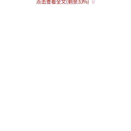
点击查看全文(剩余
53
%)
牌，以人民为中心、让群众喜闻乐见、表达人
民群众的心声、唱响新时期的时代主旋律，才
是春晚“正确的打开方式”。鸡年春晚，小品
《阿峰其人》借G20峰会期间的一个“误
会”表现人民群众良好道德风尚；《天山情》
则通过铁路施工队和维吾尔族牧民之间的故事
表现民族团结的主题；成龙一首深情《国
家》，以及VR直播技术的引入，既洋溢着与时
俱进的浓厚时代感，又倾情演绎出亲情、民族
情和家国情怀。
“大美中国梦，金鸡报春来。”鸡年春
晚，不仅接地气，而且暖人心。《大城小爱》
里，“蜘蛛人”小夫妻的相濡以沫，温暖辛苦