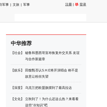
注册
|
登录
防军事
|
文旅
|
军事
中华推荐
【
社会
】
秘鲁和墨西哥宣布恢复外交关系 友谊
与合作新篇章
【
娱乐
】
田馥甄否认S.H.E将开演唱会 称不是
故意让粉丝失望
【
深度
】
乌克兰把欧盟旗摆到了最高拉达
【
文化
】
立秋到了！为什么还这么热？来看看
这些“冷知识”吧