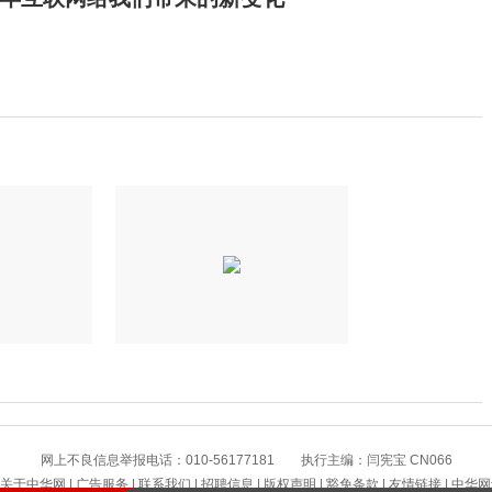
网上不良信息举报电话：010-56177181 执行主编：闫宪宝 CN066
提高警惕！绷紧暑期护娃安全这根弦
关于中华网
|
广告服务
|
联系我们
|
招聘信息
|
版权声明
|
豁免条款
|
友情链接
|
中华网