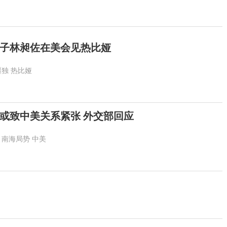
分子林昶佐在美会见热比娅
疆独
热比娅
或致中美关系紧张 外交部回应
南海局势
中美