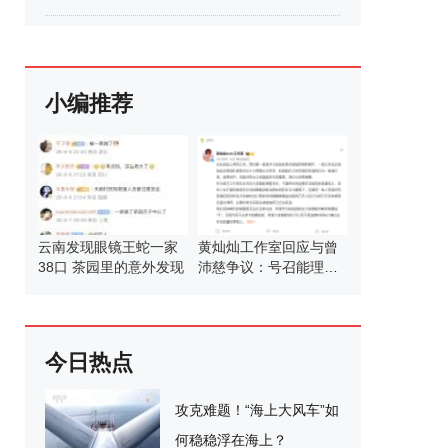
小编推荐
云南发现眼镜王蛇一家
黄灿灿工作室回应与曾
38口 茶园里的意外发现
沛慈争议：号召能理智
发言
今日热点
攻克难题！“海上大风车”如
何稳稳浮在海上？