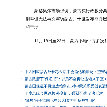
蒙赫奥尔吉勒强调，蒙古实行政教分
喇嘛也无法再次窜访蒙古。十世哲布尊丹
和干涉。
11月18日至23日，蒙方不顾中方多
中方回应蒙古外长称今后不会邀达赖窜访：望守
蒙古政府下“保证书”：以后不会再让达赖来了(图)
蒙古国保证不再邀达赖窜访 对中蒙关系受创表遗
印度总统会见达赖 外交部：强烈不满 坚决反对
“藏独”分子欲同化在台大陆学生 反被“打脸”