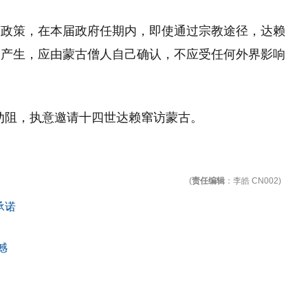
离政策，在本届政府任期内，即使通过宗教途径，达赖
巴产生，应由蒙古僧人自己确认，不应受任何外界影响
次劝阻，执意邀请十四世达赖窜访蒙古。
(
责任编辑
：李皓 CN002)
承诺
憾