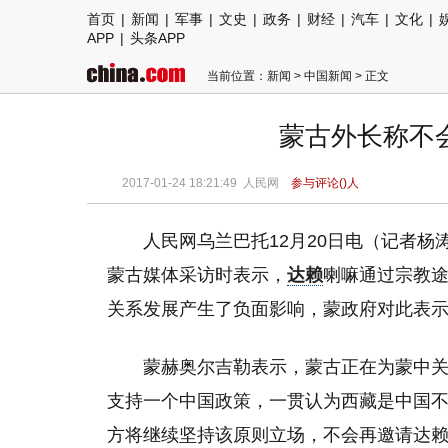
首页
|
新闻
|
军事
|
文史
|
政务
|
财经
|
汽车
|
文化
|
APP
|
头条APP
当前位置：
新闻
>
中国新闻
> 正文
蒙古外长称不
2017-01-24 18:21:49
人民网
参与评论(
)人
人民网乌兰巴托12月20日电（记者
蒙古媒体采访时表示，
达赖
喇嘛通过宗教
关系发展产生了负面影响，蒙政府对此表
蒙赫奥尔吉勒表示，蒙古正在为蒙中
支持一个中国政策，一贯认为西藏是中国不
方将继续坚持该原则立场，不会再邀请达