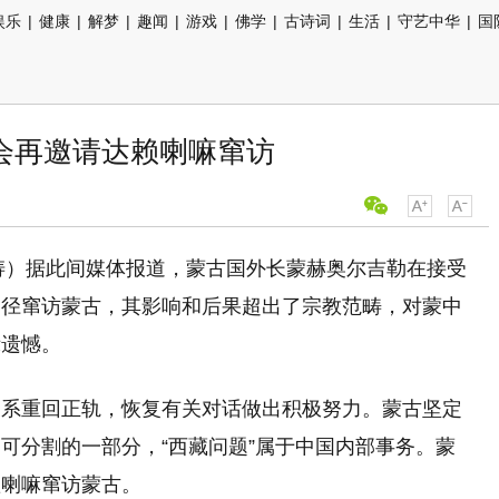
娱乐
|
健康
|
解梦
|
趣闻
|
游戏
|
佛学
|
古诗词
|
生活
|
守艺中华
|
国
会再邀请达赖喇嘛窜访
杨涛）据此间媒体报道，蒙古国外长蒙赫奥尔吉勒在接受
途径窜访蒙古，其影响和后果超出了宗教范畴，对蒙中
示遗憾。
关系重回正轨，恢复有关对话做出积极努力。蒙古坚定
可分割的一部分，“西藏问题”属于中国内部事务。蒙
赖喇嘛窜访蒙古。