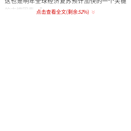
这也是明年全球经济复苏预计加快的一个关键
的支撑因素。”
点击查看全文(剩余
52
%)
此前，已有德国媒体报道称：IMF相信，20
16年度中国为全球经济增长贡献了1.2个百分
点。而美国只贡献了0.3个百分点，且有高额外
债，欧洲的贡献更只有0.2个百分点。“这意味
着中国的贡献率远超所有发达国家之和。”
事实上，近年来美、欧、日等主要经济体
对世界经济增长的带动作用明显减弱;印度等国
虽然增速较快，但由于经济规模不大，还不能
成为带动世界经济增长的主力;巴西、俄罗斯等
国尚未走出衰退的阴影。公认的判断是，中国
成为世界经济增长的第一引擎。如德媒所