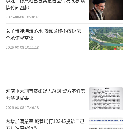
以媒：穆杰塔巴被紧急送医情况危急 病
情传闻四起
2026-08-08 10:40:37
女子带娃漂流落水 教练员称不敢捞 安
全承诺成空谈
2026-08-08 10:11:18
河南重大刑事案嫌疑人落网 警方不懈努
力终见成果
2026-08-08 17:46:18
为增加满意率 城管局打12345投诉自己
五年造假被曝光