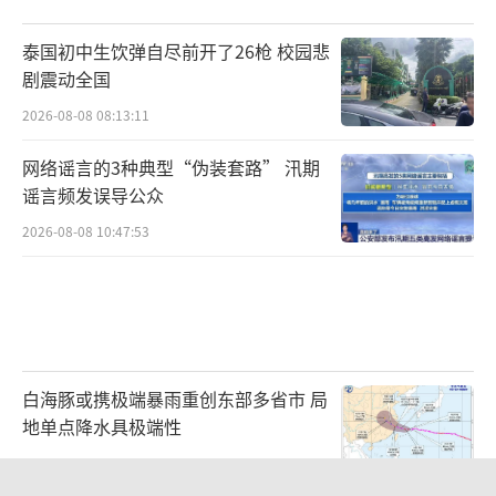
泰国初中生饮弹自尽前开了26枪 校园悲
剧震动全国
2026-08-08 08:13:11
网络谣言的3种典型“伪装套路” 汛期
谣言频发误导公众
2026-08-08 10:47:53
白海豚或携极端暴雨重创东部多省市 局
地单点降水具极端性
2026-08-08 08:51:57