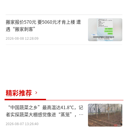
搬家报价570元 要5060元才肯上楼 遭
遇“搬家刺客”
2026-08-08 12:28:09
精彩推荐
“中国蔬菜之乡”最高温达41.8℃，记
者实探蔬菜大棚感觉像进“蒸笼”，有
村民称只能凌晨两点起来干活
2026-08-07 13:26:40