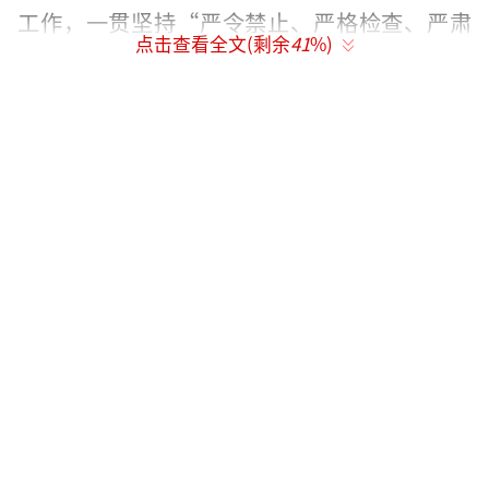
工作，一贯坚持“严令禁止、严格检查、严肃
点击查看全文(剩余
41
%)
处理”的反兴奋剂“三严”方针，对兴奋
剂“零容忍”。发现一起，查出一起，绝不姑
息。同时，广泛开展反兴奋剂教育参赛资格准
入制度，提升运动员自觉抵制兴奋剂意识和能
力。
官网截图
我们深知反兴奋剂工作的艰巨性、复杂性
和长期性。我们的目标和国际奥委会等相关国
际组织是一致的，坚决打击使用兴奋剂的非法
行为，保护干净运动员的权益，维护奥林匹克