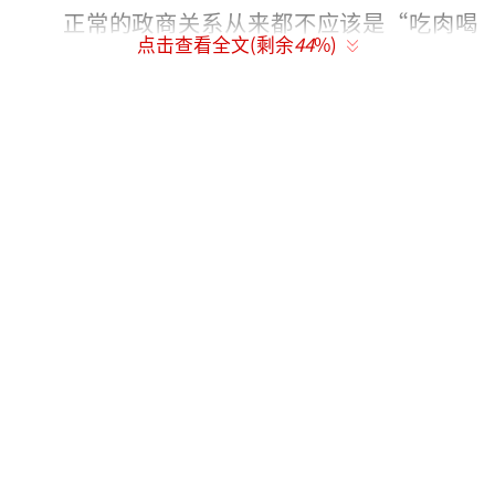
正常的政商关系从来都不应该是“吃肉喝
点击查看全文(剩余
44
%)
汤”的关系，而应该楚河汉界，泾渭分明。官
员在规则之内为开发商提供拿地审批等服务，
是其职责所系，回报即是其工资与各种福利奖
金；开发商凭实力通过正常的招投标程序拿到
某个工程，也符合规则，不需要去感谢谁。
只有当官员的权与开发商的钱勾结在一
起，才会出现“开发商吃肉，官员喝汤”的现
象。这是一种扭曲的政商关系。在这种政商关
系下，官员有“喝汤”的时候，就有“挨
打”的时候，符涛生的落马，只是“吃肉喝
汤”论的应然结果。
所谓“为官发财，应当两道”，既想当