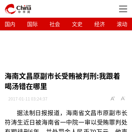
国内
国际
社会
文史
经济
滚动
海南文昌原副市长受贿被判刑:我跟着
喝汤错在哪里
2017-01-11 03:24:37
据法制日报报道，海南省文昌市原副市长
符涛生近日被海南省一中院一审以受贿罪判处
有期徒刑6年，并处罚金人民币70万元。他声