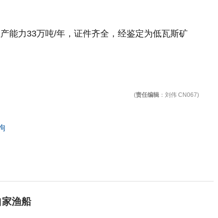
产能力33万吨/年，证件齐全，经鉴定为低瓦斯矿
(
责任编辑
：刘伟 CN067)
拘
自家渔船