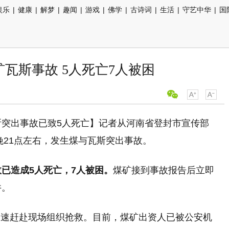
娱乐
|
健康
|
解梦
|
趣闻
|
游戏
|
佛学
|
古诗词
|
生活
|
守艺中华
|
国
瓦斯事故 5人死亡7人被困
斯突出事故已致5人死亡】记者从河南省登封市宣传部
日晚21点左右，发生煤与瓦斯突出事故。
已造成5人死亡，7人被困。
煤矿接到事故报告后立即
井。
迅速赶赴现场组织抢救。目前，煤矿出资人已被公安机