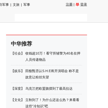
注册
|
登录
防军事
|
文旅
|
军事
中华推荐
【
社会
】
收钱超10万！看守所辅警为40名在押
人员传递物品
【
娱乐
】
田馥甄否认S.H.E将开演唱会 称不是
故意让粉丝失望
【
深度
】
乌克兰把欧盟旗摆到了最高拉达
【
文化
】
立秋到了！为什么还这么热？来看看
这些“冷知识”吧