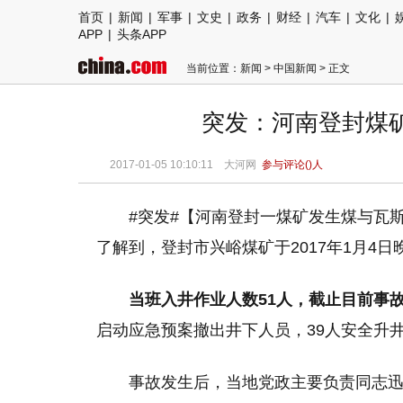
首页
|
新闻
|
军事
|
文史
|
政务
|
财经
|
汽车
|
文化
|
APP
|
头条APP
当前位置：
新闻
>
中国新闻
> 正文
突发：河南登封煤矿
2017-01-05 10:10:11
大河网
参与评论(
)人
#突发#【河南登封一煤矿发生煤与瓦
了解到，登封市兴峪煤矿于2017年1月4
当班入井作业人数51人，
截止目前事故
启动应急预案撤出井下人员，39人安全升
事故发生后，当地党政主要负责同志