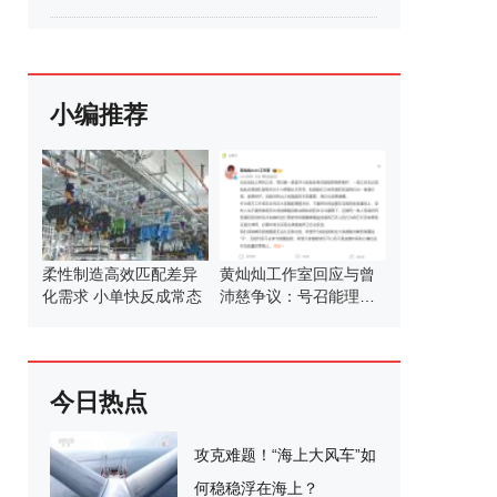
小编推荐
柔性制造高效匹配差异
黄灿灿工作室回应与曾
化需求 小单快反成常态
沛慈争议：号召能理智
发言
今日热点
攻克难题！“海上大风车”如
何稳稳浮在海上？