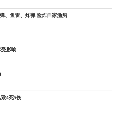
弹、鱼雷、炸弹 险炸自家渔船
客受影响
伤
致4死5伤