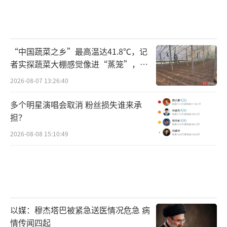
“中国蔬菜之乡”最高温达41.8℃，记
者实探蔬菜大棚感觉像进“蒸笼”，有
村民称只能凌晨两点起来干活
2026-08-07 13:26:40
多个明星演唱会取消 粉丝损失谁来承
担？
2026-08-08 15:10:49
以媒：穆杰塔巴被紧急送医情况危急 病
情传闻四起