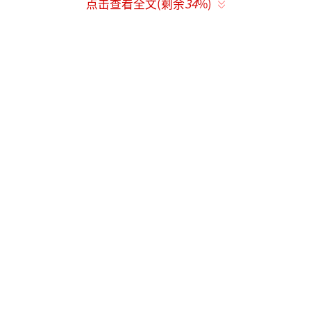
点击查看全文(剩余
34
%)
量迅速好转，一度达良好级别。但冷空气实力
较弱，北京下午起霾再度发展。2日05时至3日0
5时，华北、黄淮、陕西关中、江淮、江汉、江
南北部和西部、四川盆地等地出现轻到中度
霾，局地重度霾，上述地区PM2.5浓度超过150
微克/立方米。另外，夜间至早晨，华北中南
部、黄淮、江淮等地的部分地区出现大雾，其
中，河北中南部、河南中东部、山东西部、安
徽、江苏等地的部分地区有能见度低于50米的
特强浓雾。