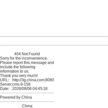
404 Not Found
Sorry for the inconvenience.
Please report this message and include the following
information to us.
Thank you very much!
URL:
http://3g.china.com:8080/act/news/945/20161227/30117
Server:
cms-9-158
Date:
2026/08/08 04:45:18
Powered by China
China
404 Not Found
Sorry for the inconvenience.
Please report this message and
include the following
information to us.
Thank you very much!
URL:
http://3g.china.com:8080/act/news/945/20161227/30117
Server:
cms-9-158
Date:
2026/08/08 04:45:18
Powered by China
China