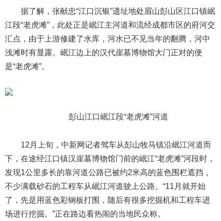
据了解，张献忠“江口沉银”遗址地处眉山彭山区江口镇岷
江段“老虎滩”，此处正是岷江主河道和流经成都市区的府河交
汇点，由于上游修建了水库，河水已不见当年的翻腾，河中
浅滩时有显露。岷江边上的汉代崖墓博物馆大门正对的便
是“老虎滩”。
彭山江口岷江段“老虎滩”河道
12月上旬，中新网记者驾车从彭山牧马镇沿岷江河道而
下，在途经江口镇汉崖墓博物馆门前的岷江“老虎滩”河段时，
发现1公里多长的靠河道公路已被约2米高的蓝色围栏遮挡，
不少满载砂石的工程车从岷江河道驶上公路。“11月就开始
了，先是用蓝色彩钢板打围，随后有很多挖掘机和工程车进
场进行挖掘。”正在路边看热闹的当地民众称。