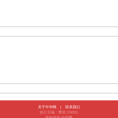
information to us.
Thank you very much!
URL:
http://3g.china.com:8080/act/news/945/20161227/30117
Server:
cms-9-158
Date:
2026/08/08 04:45:18
Powered by China
China
404 Not Found
Sorry for the inconvenience.
Please report this message and include the following
information to us.
Thank you very much!
URL:
http://3g.china.com:8080/act/news/945/20161227/30117
Server:
cms-9-158
Date:
2026/08/08 04:45:18
Powered by China
China
关于中华网
|
联系我们
执行主编：费琪 CN001
版权所有 中华网