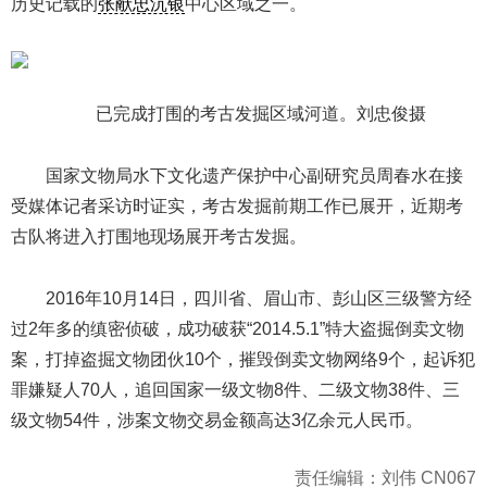
历史记载的
张献忠沉银
中心区域之一。
已完成打围的考古发掘区域河道。刘忠俊摄
国家文物局水下文化遗产保护中心副研究员周春水在接
受媒体记者采访时证实，考古发掘前期工作已展开，近期考
古队将进入打围地现场展开考古发掘。
2016年10月14日，四川省、眉山市、彭山区三级警方经
过2年多的缜密侦破，成功破获“2014.5.1”特大盗掘倒卖文物
案，打掉盗掘文物团伙10个，摧毁倒卖文物网络9个，起诉犯
罪嫌疑人70人，追回国家一级文物8件、二级文物38件、三
级文物54件，涉案文物交易金额高达3亿余元人民币。
责任编辑：刘伟 CN067