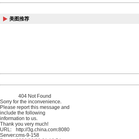
China
美图推荐
404 Not Found
Sorry for the inconvenience.
Please report this message and include the following
information to us.
Thank you very much!
URL:
http://3g.china.com:8080/act/news/945/20161219/30091
Server:
cms-9-158
Date:
2026/08/08 01:16:54
Powered by China
China
404 Not Found
Sorry for the inconvenience.
Please report this message and
include the following
information to us.
Thank you very much!
URL:
http://3g.china.com:8080/act/news/945/20161219/30091
Server:
cms-9-158