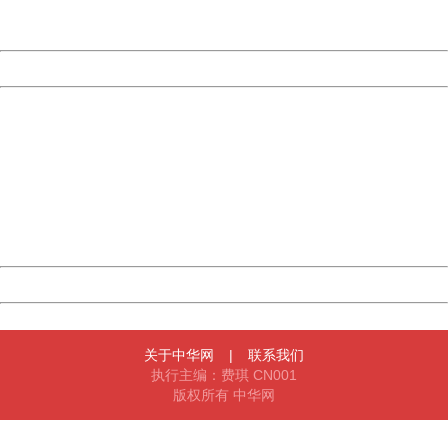
Server:
cms-9-158
Date:
2026/08/08 01:16:54
Powered by China
China
404 Not Found
Sorry for the inconvenience.
Please report this message and include the following
information to us.
Thank you very much!
URL:
http://3g.china.com:8080/act/news/945/20161219/30091
Server:
cms-9-158
Date:
2026/08/08 01:16:54
Powered by China
China
关于中华网
|
联系我们
执行主编：费琪 CN001
版权所有 中华网
404 Not Found
Sorry for the inconvenience.