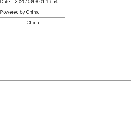
Date:
2026/08/08 01:16:54
Powered by China
China
404 Not Found
Sorry for the inconvenience.
Please report this message and include the following
information to us.
Thank you very much!
URL:
http://3g.china.com:8080/act/news/945/20161219/30091
Server:
cms-9-158
Date:
2026/08/08 01:16:54
Powered by China
China
404 Not Found
Sorry for the inconvenience.
Please report this message and include the following
information to us.
Thank you very much!
URL:
http://3g.china.com:8080/act/news/945/20161219/30091
Server:
cms-9-158
Date:
2026/08/08 01:16:54