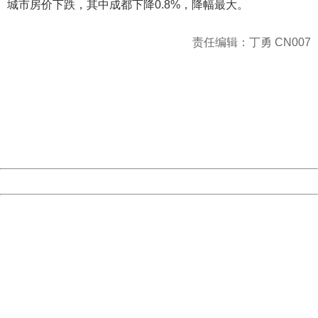
城市房价下跌，其中成都下降0.8%，降幅最大。
责任编辑：丁勇 CN007
404 Not Found
Sorry for the inconvenience.
Please report this message and include the following
information to us.
Thank you very much!
URL:
http://3g.china.com:8080/act/news/945/20161219/30091
Server:
cms-9-158
Date:
2026/08/08 01:16:54
Powered by China
China
404 Not Found
Sorry for the inconvenience.
Please report this message and include the following
information to us.
Thank you very much!
URL:
http://3g.china.com:8080/act/news/945/20161219/30091
Server:
cms-9-158
Date:
2026/08/08 01:16:54