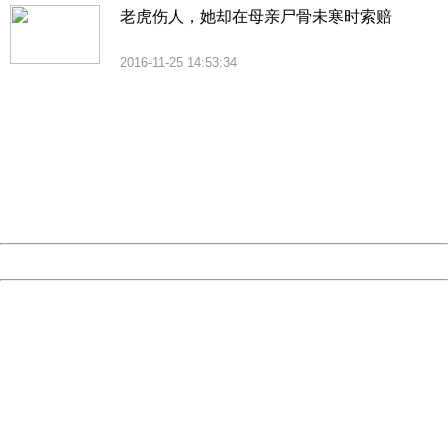
老虎伤人，她却在母亲尸骨未寒时索赔
2016-11-25 14:53:34
404 Not Found
Sorry for the inconvenience.
Please report this message and include the following
information to us.
Thank you very much!
URL:
http://3g.china.com:8080/act/news/945/20161209/30072
Server:
cms-9-158
Date:
2026/08/09 20:08:08
Powered by China
China
404 Not Found
Sorry for the inconvenience.
Please report this message and include the following
information to us.
Thank you very much!
URL:
http://3g.china.com:8080/act/news/945/20161209/30072
Server:
cms-9-158
Date:
2026/08/09 20:08:08