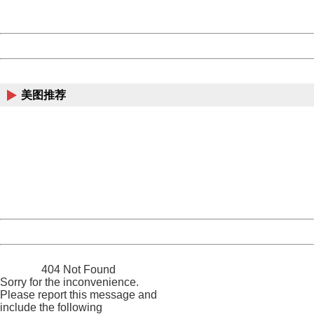
Server:
cms-9-158
Date:
2026/08/09 20:08:08
Powered by China
China
美图推荐
404 Not Found
Sorry for the inconvenience.
Please report this message and include the following
information to us.
Thank you very much!
URL:
http://3g.china.com:8080/act/news/945/20161209/30072
Server:
cms-9-158
Date:
2026/08/09 20:08:08
Powered by China
China
404 Not Found
Sorry for the inconvenience.
Please report this message and
include the following