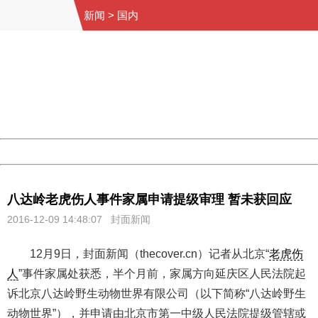
新闻
>
国内
404 Not Found
Sorry for the inconvenience.
Please report this message and include the following
information to us.
Thank you very much!
URL:
http://3g.china.com:8080/act/news/945/20161209/30072
Server:
cms-9-158
Date:
2026/08/09 20:08:08
Powered by China
China
八达岭老虎伤人事件家属申请提级审理 暂未获回应
2016-12-09 14:48:07 封面新闻
12月9日，封面新闻（thecover.cn）记者从北京“
老虎伤
人
”事件家属处获悉，半个月前，家属方向延庆区人民法院起
诉北京八达岭野生动物世界有限公司（以下简称“八达岭野生
动物世界”），并申请由北京市第一中级人民法院提级管辖或