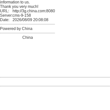
information to us.
Thank you very much!
URL:
http://3g.china.com:8080/act/news/945/20161209/30072
Server:
cms-9-158
Date:
2026/08/09 20:08:08
Powered by China
China
404 Not Found
Sorry for the inconvenience.
Please report this message and include the following
information to us.
Thank you very much!
URL:
http://3g.china.com:8080/act/news/945/20161209/30072
Server:
cms-9-158
Date:
2026/08/09 20:08:08
Powered by China
China
404 Not Found
Sorry for the inconvenience.
Please report this message and include the following
information to us.