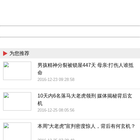
Thank you very much!
URL:
http://3g.china.com:8080/act/news/945/20161209/30072
Server:
cms-9-158
Date:
2026/08/09 20:08:08
Powered by China
China
为您推荐
男孩精神分裂被锁屋447天 母亲:打伤人谁抵
命
2016-12-23 09:28:58
10天内6名落马大老虎领刑 媒体揭秘背后玄
机
2016-12-25 08:05:56
本周“大老虎”宣判密度惊人，背后有何玄机？