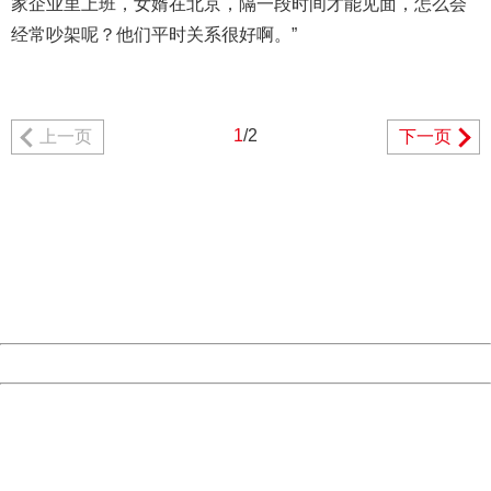
家企业里上班，女婿在北京，隔一段时间才能见面，怎么会
经常吵架呢？他们平时关系很好啊。”
1
/2
上一页
下一页
404 Not Found
Sorry for the inconvenience.
Please report this message and include the following
information to us.
Thank you very much!
URL:
http://3g.china.com:8080/act/news/945/20161209/30072
Server:
cms-9-158
Date:
2026/08/09 20:08:08
Powered by China
China
404 Not Found
Sorry for the inconvenience.
Please report this message and include the following
information to us.