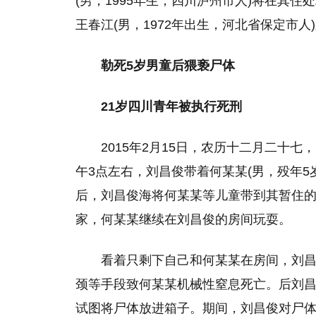
(男，1995年生，四川泸州市人)将在其
王春江(男，1972年出生，河北省保定市
勒死5岁男童后猥亵尸体
21岁四川青年被执行死刑
2015年2月15日，农历十二月二十
午3点左右，刘昌俊带着何某某(男，殁年
后，刘昌俊海将何某某等儿童带到其暂住
家，何某某继续在刘昌俊的房间玩耍。
看着只剩下自己和何某某在房间，刘
颈等手段致何某某机械性窒息死亡。后刘
试图将尸体放进箱子。期间，刘昌俊对尸