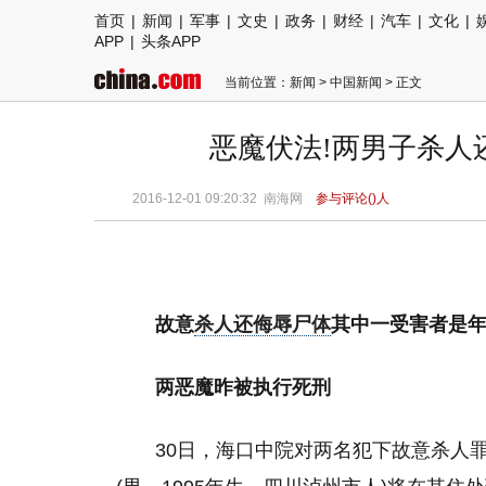
首页
|
新闻
|
军事
|
文史
|
政务
|
财经
|
汽车
|
文化
|
APP
|
头条APP
当前位置：
新闻
>
中国新闻
> 正文
恶魔伏法!两男子杀人
2016-12-01 09:20:32
南海网
参与评论(
)人
故意
杀人还侮辱尸体
其中一受害者是年
两恶魔昨被执行死刑
30日，海口中院对两名犯下故意杀人