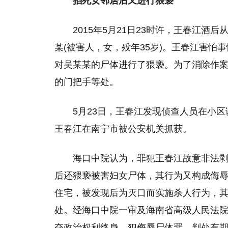
掐死女邻居后又进行猥亵
2015年5月21日23时许，王春江
某(被害人，女，殁年35岁)。王春江害
对吴某某的尸体进行了猥亵。为了消除作
的门把手等处。
5月23日，王春江发现侦查人员在小
王春江在南宁市被公安机关抓获。
海口中院认为，罪犯王春江故意非法
后还猥亵被害妇女尸体，其行为又构成侮
住宅，被发现后为灭口而实施杀人行为，
处。经海口中院一审及海南省高级人民法
夺政治权利终身，犯侮辱尸体罪，判处有期