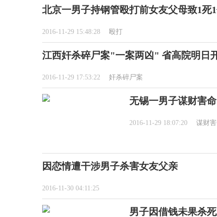
北京一男子持钢管殴打前女友父母致1死1
2016-11-29 15:48:28
殴打
江西奸杀碎尸案"一案两凶" 省高院明日
2016-11-29 17:53:22
奸杀碎尸案
无锡一男子谋财害命
2016-11-29 18:07:20
谋财害
因恋情遭干涉男子杀害女友父亲
2016-11-30 04:11:25
男子因借钱未果杀死