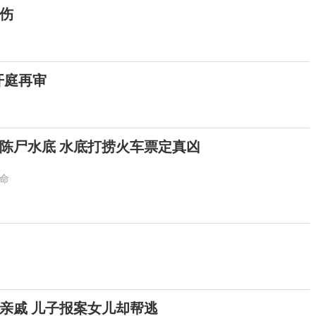
伤
开庭再审
陈尸水底 水底打捞火车票定真凶
命
亲戚 儿子报案女儿却帮逃