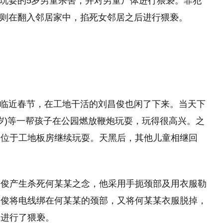
住处玩耍的5岁男童杀害，并对男童尸体进行猥亵。罪犯
人)则在翻入邻居家中，掐死女邻居之后进行猥亵。
七，临近春节，在工地干活的刘昌俊也闲了下来。当天下
5岁)等一帮孩子在公园燃放鞭炮玩耍，玩得很高兴。之
的位于工地板房继续玩耍。天黑后，其他儿童相继回
昌俊产生杀死何某某之念，他采用手扼颈部及用衣服勒
昌俊将电线绑在何某某的颈部，又将何某某衣服脱掉，
体进行了猥亵。