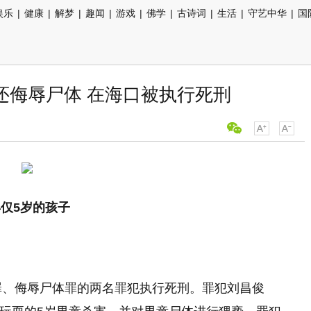
娱乐
|
健康
|
解梦
|
趣闻
|
游戏
|
佛学
|
古诗词
|
生活
|
守艺中华
|
国
还侮辱尸体 在海口被执行死刑
仅5岁的孩子
罪、侮辱尸体罪的两名罪犯执行死刑。罪犯刘昌俊