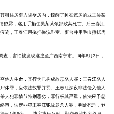
酒后从其租住房翻入隔壁房内，惊醒了睡在该房的业主吴某
怕事情败露，遂用手掐住吴某某颈部致其死亡。后王春江
案痕迹，王春江用拖把拖洗卧室、窗台并用毛巾擦拭房
区调查，害怕被发现遂逃至广西南宁市。同年6月3日，
剥夺他人生命，其行为已构成故意杀人罪；王春江杀人
辱尸体罪，应依法数罪并罚。王春江深夜非法侵入他人
其杀人犯罪情节特别恶劣，罪行极其严重，依法应予惩
院终审，认定罪犯王春江犯故意杀人罪，判处死刑，剥
徒刑1年6个月，决定执行死刑，剥夺政治权利终身。