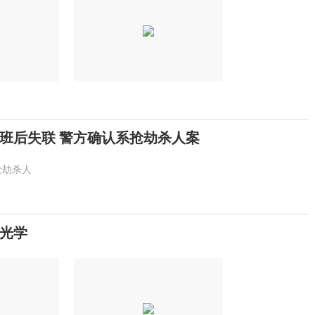
班后失联 警方确认系抢劫杀人案
抢劫杀人
光学