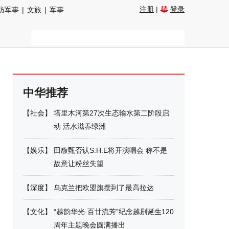
注册
|
登录
防军事
|
文旅
|
军事
中华推荐
【
社会
】
塔里木河第27次生态输水第二阶段启
动 活水滋养绿洲
【
娱乐
】
田馥甄否认S.H.E将开演唱会 称不是
故意让粉丝失望
【
深度
】
乌克兰把欧盟旗摆到了最高拉达
【
文化
】
“越韵华光·百廿流芳”纪念越剧诞生120
周年主题晚会圆满播出