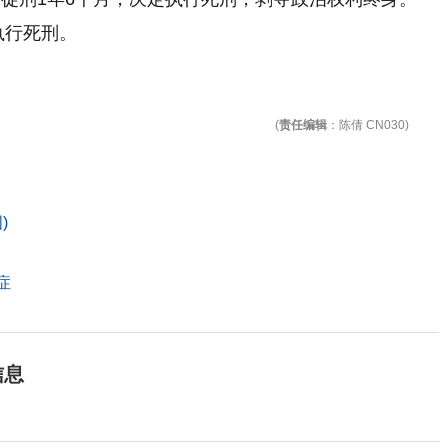
执行死刑。
(
责任编辑
：陈倩 CN030)
)
症
信息