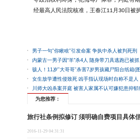
经最高人民法院核准，王春江11月30日被
男子一句"你瞅啥"引发命案 争执中杀人被判死刑
内蒙古一男子因“羊”杀4人 随身带刀具逃跑已被抓
骇人！11岁"大哥哥"杀害7岁男孩藏尸阳台纸箱(图
女生放学遭性侵致死 凶手指认现场时自称不是人
川师大凶杀案开庭 被害人家属不认可嫌犯患抑郁
为您推荐：
旅行社条例拟修订 须明确自费项目具体
2016-11-29 04:31:31