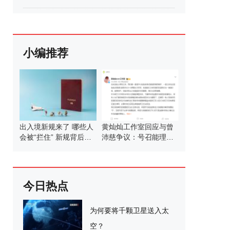
小编推荐
出入境新规来了 哪些人
黄灿灿工作室回应与曾
会被“拦住” 新规背后的
沛慈争议：号召能理智
考量
发言
今日热点
为何要将千颗卫星送入太
空？