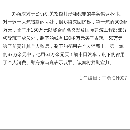
郑海东对于公诉机关指控其涉嫌犯罪的事实供认不讳。
对于这一大笔钱款的去处，据郑海东回忆称，第一笔的500余
万元，除了用150万元以奖金的名义发放国际建筑工程部部分
领导班子成员外，剩下的钱有120多万元买了古玩，50万元
给了前妻让其个人购房，剩下的都用在个人消费上。第二笔
的97万余元中，他用61万余元买了辆丰田汽车，剩下的都用
于个人消费。郑海东当庭表示认罪。该案将择期宣判。
责任编辑：丁勇 CN007
404 Not Found
Sorry for the inconvenience.
Please report this message and include the following
information to us.
Thank you very much!
URL:
http://3g.china.com:8080/act/news/945/20161114/23880
Server:
cms-9-158
Date:
2026/08/08 01:28:06