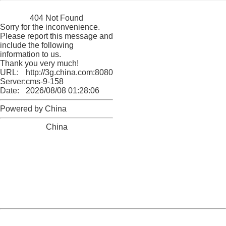
China
404 Not Found
Sorry for the inconvenience.
Please report this message and
include the following
information to us.
Thank you very much!
URL:
http://3g.china.com:8080/act/news/945/20161114/23880
Server:
cms-9-158
Date:
2026/08/08 01:28:06
Powered by China
China
404 Not Found
Sorry for the inconvenience.
Please report this message and include the following
information to us.
Thank you very much!
URL:
http://3g.china.com:8080/act/news/945/20161114/23880
Server:
cms-9-158
Date:
2026/08/08 01:28:06
Powered by China