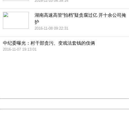
2016-11-10 06:39:14
湖南高速高管“拍档”疑贪腐过亿 开十余公司掩
护
2016-11-08 09:22:31
中纪委曝光：村干部贪污、变戏法套钱的伎俩
2016-11-07 19:13:01
404 Not Found
Sorry for the inconvenience.
Please report this message and include the following
information to us.
Thank you very much!
URL:
http://3g.china.com:8080/act/news/945/20161114/23880
Server:
cms-9-158
Date:
2026/08/08 01:28:06
Powered by China
China
404 Not Found
Sorry for the inconvenience.