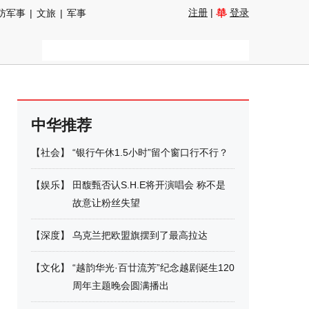
注册
|
登录
防军事
|
文旅
|
军事
中华推荐
【
社会
】
“银行午休1.5小时”留个窗口行不行？
【
娱乐
】
田馥甄否认S.H.E将开演唱会 称不是
故意让粉丝失望
【
深度
】
乌克兰把欧盟旗摆到了最高拉达
【
文化
】
“越韵华光·百廿流芳”纪念越剧诞生120
周年主题晚会圆满播出