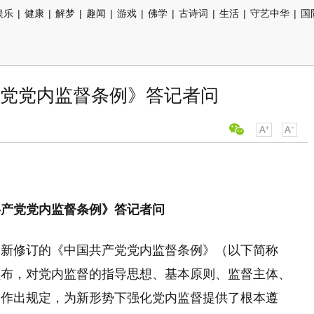
娱乐
|
健康
|
解梦
|
趣闻
|
游戏
|
佛学
|
古诗词
|
生活
|
守艺中华
|
国
党党内监督条例》答记者问
共产党党内监督条例》答记者问
了新修订的《中国共产党党内监督条例》（以下简称
颁布，对党内监督的指导思想、基本原则、监督主体、
题作出规定，为新形势下强化党内监督提供了根本遵