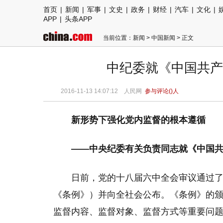
首页
|
新闻
|
军事
|
文史
|
政务
|
财经
|
汽车
|
文化
|
APP
|
头条APP
当前位置：
新闻
>
中国新闻
> 正文
中纪委就《中国共产
2016-11-13 14:07:12
人民网
参与评论(
)人
新形势下强化党内监督的根本遵循
——中央纪委有关负责同志就《中国
日前，党的十八届六中全会审议通过
《条例》）并向全社会公布。《条例》的
监督内容、监督对象、监督方式等重要问