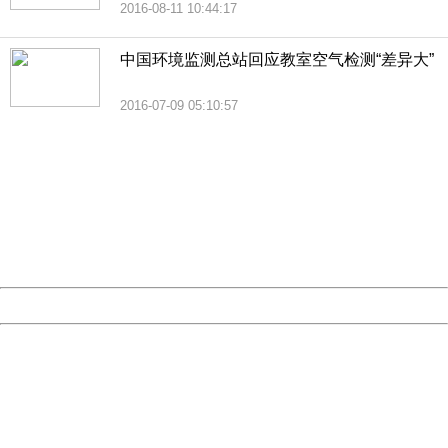
2016-08-11 10:44:17
中国环境监测总站回应教室空气检测“差异大”
2016-07-09 05:10:57
404 Not Found
Sorry for the inconvenience.
Please report this message and include the following
information to us.
Thank you very much!
URL:
http://3g.china.com:8080/act/news/945/20161104/23850
Server:
cms-9-158
Date:
2026/08/09 01:27:22
Powered by China
China
404 Not Found
Sorry for the inconvenience.
Please report this message and include the following
information to us.
Thank you very much!