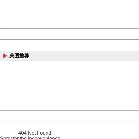
information to us.
Thank you very much!
URL:
http://3g.china.com:8080/act/news/945/20161104/23850
Server:
cms-9-158
Date:
2026/08/09 01:27:22
Powered by China
China
美图推荐
404 Not Found
Sorry for the inconvenience.
Please report this message and include the following
information to us.
Thank you very much!
URL:
http://3g.china.com:8080/act/news/945/20161104/23850
Server:
cms-9-158
Date:
2026/08/09 01:27:22
Powered by China
China
404 Not Found
Sorry for the inconvenience.