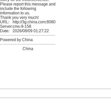
Please report this message and
include the following
information to us.
Thank you very much!
URL:
http://3g.china.com:8080/act/news/945/20161104/23850
Server:
cms-9-158
Date:
2026/08/09 01:27:22
Powered by China
China
404 Not Found
Sorry for the inconvenience.
Please report this message and include the following
information to us.
Thank you very much!
URL:
http://3g.china.com:8080/act/news/945/20161104/23850
Server:
cms-9-158
Date:
2026/08/09 01:27:22
Powered by China
China
404 Not Found