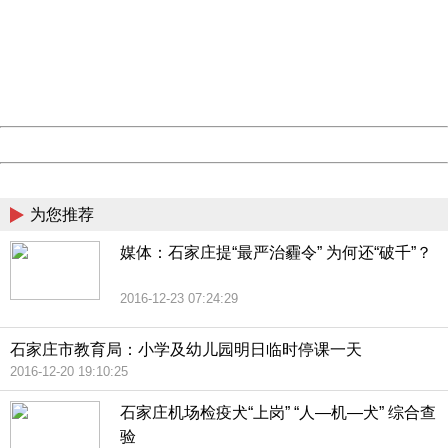
Sorry for the inconvenience.
Please report this message and include the following
information to us.
Thank you very much!
URL:
http://3g.china.com:8080/act/news/945/20161104/23850
Server:
cms-9-158
Date:
2026/08/09 01:27:22
Powered by China
China
为您推荐
媒体：石家庄提“最严治霾令” 为何还“破千”？
2016-12-23 07:24:29
石家庄市教育局：小学及幼儿园明日临时停课一天
2016-12-20 19:10:25
石家庄机场检疫犬“上岗” “人—机—犬” 综合查
验