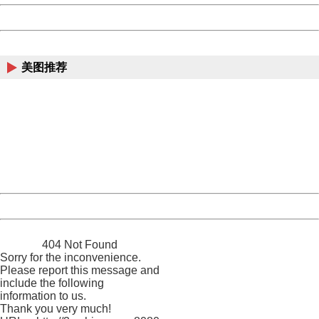
Powered by China
China
美图推荐
404 Not Found
Sorry for the inconvenience.
Please report this message and include the following
information to us.
Thank you very much!
URL:
http://3g.china.com:8080/act/news/945/20161024/23807
Server:
cms-9-158
Date:
2026/08/07 19:51:22
Powered by China
China
404 Not Found
Sorry for the inconvenience.
Please report this message and
include the following
information to us.
Thank you very much!