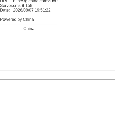
URL:
http://3g.china.com:8080/act/news/945/20161024/23807
Server:
cms-9-158
Date:
2026/08/07 19:51:22
Powered by China
China
404 Not Found
Sorry for the inconvenience.
Please report this message and include the following
information to us.
Thank you very much!
URL:
http://3g.china.com:8080/act/news/945/20161024/23807
Server:
cms-9-158
Date:
2026/08/07 19:51:22
Powered by China
China
404 Not Found
Sorry for the inconvenience.
Please report this message and include the following
information to us.
Thank you very much!
URL:
http://3g.china.com:8080/act/news/945/20161024/23807