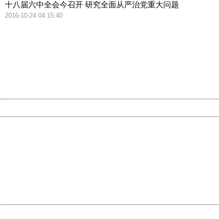
十八届六中全会今召开 研究全面从严治党重大问题
2016-10-24 04:15:40
404 Not Found
Sorry for the inconvenience.
Please report this message and include the following
information to us.
Thank you very much!
URL:
http://3g.china.com:8080/act/news/945/20161024/23807
Server:
cms-9-158
Date:
2026/08/07 19:51:22
Powered by China
China
404 Not Found
Sorry for the inconvenience.
Please report this message and include the following
information to us.
Thank you very much!
URL:
http://3g.china.com:8080/act/news/945/20161024/23807
Server:
cms-9-158
Date:
2026/08/07 19:51:22
Powered by China