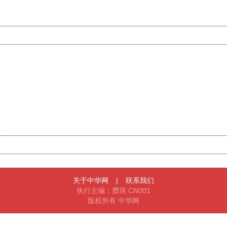
Server:
cms-9-158
Date:
2026/08/07 19:51:22
Powered by China
China
404 Not Found
Sorry for the inconvenience.
Please report this message and include the following
information to us.
Thank you very much!
URL:
http://3g.china.com:8080/act/news/945/20161024/23807
Server:
cms-9-158
Date:
2026/08/07 19:51:22
Powered by China
China
关于中华网
|
联系我们
执行主编：费琪 CN001
版权所有 中华网
404 Not Found
Sorry for the inconvenience.