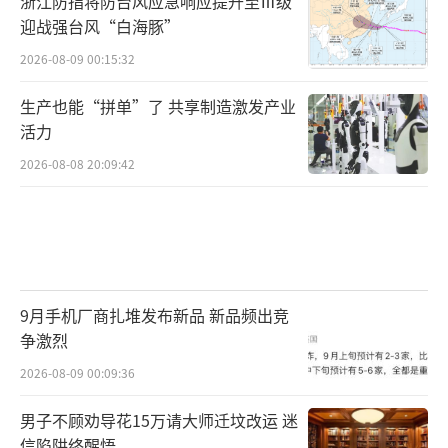
浙江防指将防台风应急响应提升至Ⅲ级
迎战强台风“白海豚”
2026-08-09 00:15:32
生产也能“拼单”了 共享制造激发产业
活力
2026-08-08 20:09:42
9月手机厂商扎堆发布新品 新品频出竞
争激烈
2026-08-09 00:09:36
男子不顾劝导花15万请大师迁坟改运 迷
信陷阱终醒悟