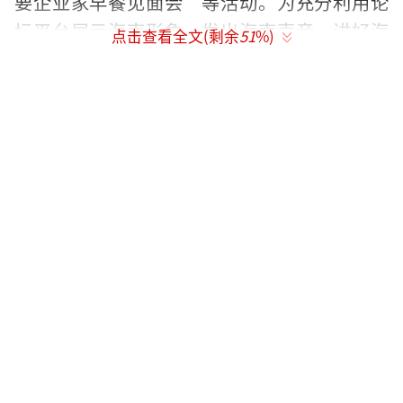
要企业家早餐见面会”等活动。为充分利用论
坛平台展示海南形象，发出海南声音，讲好海
点击查看全文(剩余
51
%)
南故事，我省将继续与论坛秘书处联合举
办“博鳌亚洲论坛2017年年会招待晚宴”，通
过省主要领导致欢迎辞，并在宴会期间视情安
排海南特色文艺演出、海南特色美食、播放海
南宣传片等方式宣传、展示海南;推动我省代表
担任“金融业的绿色革命”、“澜湄六国佛教
领袖对话”等分论坛的讨论嘉宾，讲好海南故
事;举办“海南省人民政府新闻发布会”，发出
海南声音;开展“论坛‘百姓代表’电视选拔活
动”，加强海南百姓对论坛的参与和互动;策划
举办《一代宗师十世班禅》巨幅唐卡艺术精品
展，丰富论坛会外的中国文化元素;此外，继续