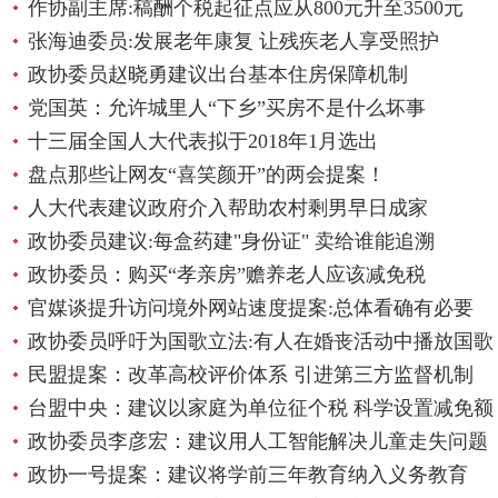
作协副主席:稿酬个税起征点应从800元升至3500元
张海迪委员:发展老年康复 让残疾老人享受照护
政协委员赵晓勇建议出台基本住房保障机制
党国英：允许城里人“下乡”买房不是什么坏事
十三届全国人大代表拟于2018年1月选出
盘点那些让网友“喜笑颜开”的两会提案！
人大代表建议政府介入帮助农村剩男早日成家
政协委员建议:每盒药建"身份证" 卖给谁能追溯
政协委员：购买“孝亲房”赡养老人应该减免税
官媒谈提升访问境外网站速度提案:总体看确有必要
政协委员呼吁为国歌立法:有人在婚丧活动中播放国歌
民盟提案：改革高校评价体系 引进第三方监督机制
台盟中央：建议以家庭为单位征个税 科学设置减免额
政协委员李彦宏：建议用人工智能解决儿童走失问题
政协一号提案：建议将学前三年教育纳入义务教育