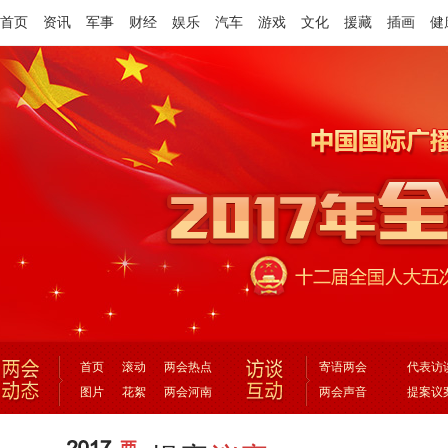
首页
资讯
军事
财经
娱乐
汽车
游戏
文化
援藏
插画
健
首页
滚动
两会热点
寄语两会
代表访
图片
花絮
两会河南
两会声音
提案议