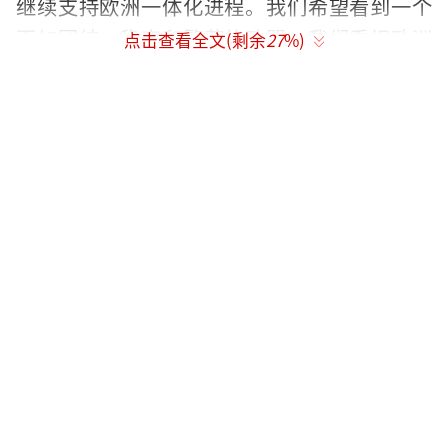
继续支持欧洲一体化进程。我们希望看到一个
更加团结、稳定和繁荣的欧盟。我们重视欧洲
点击查看全文(剩余
27
%)
的战略地位和重要作用，愿意同欧洲继续打造
和平、增长、改革、文明四大伙伴关系。我们
愿意同欧洲尊重和照顾彼此的合理关切，及时
排除中欧合作的障碍。我们愿意同欧洲继续践
行多边主义，推动世界多极化进程。我们也愿
意同欧洲共同提振世界经济、完善全球治理，
促进经济全球化的健康发展。谢谢。