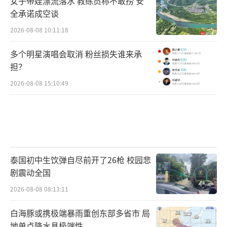
女子带娃漂流落水 教练员称不敢捞 安
全承诺成空谈
2026-08-08 10:11:18
多个明星演唱会取消 粉丝损失谁来承
担？
2026-08-08 15:10:49
泰国初中生饮弹自尽前开了26枪 校园悲
剧震动全国
2026-08-08 08:13:11
白海豚或携极端暴雨重创东部多省市 局
地单点降水具极端性