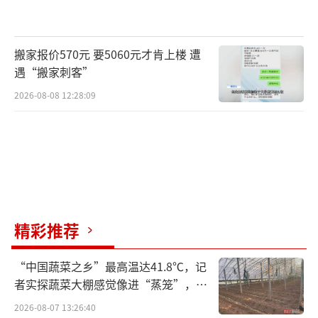
搬家报价570元 要5060元才肯上楼 遭
遇“搬家刺客”
2026-08-08 12:28:09
精彩推荐
“中国蔬菜之乡”最高温达41.8℃，记
者实探蔬菜大棚感觉像进“蒸笼”，有
村民称只能凌晨两点起来干活
2026-08-07 13:26:40