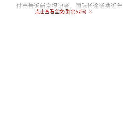
付亮告诉新京报记者，国际长途话费近年
点击查看全文(剩余
51
%)
来一直在下调，今年在部分地区会出现大幅下
降，“国际长途话费的下调得益于中国运营商
话语权的提升，在和海外运营商谈判的过程中
争取到了结算资费的下调，因此用户支付的资
费也会下降。国际的语音漫游资费主要是给海
外运营商，国内运营商其实没有赚到什么
钱。”
“长途漫游费去年一直在调整，京津冀都
做到了。就为进一步取消全国长途漫游奠定了
前提条件，大势所趋的同时也具备了条
件。”北京邮电大学教授曾剑秋表示，光纤的
普及率、智能手机的普及率、5G技术的发展都