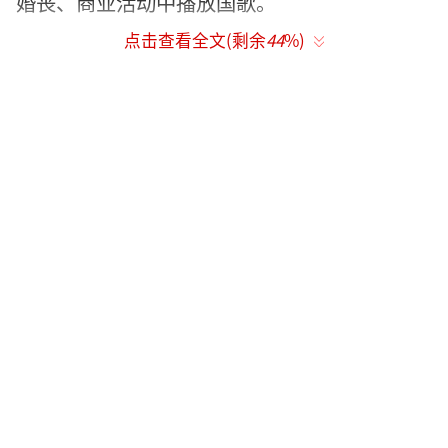
婚丧、商业活动中播放国歌。
点击查看全文(剩余
44
%)
“这都是对国歌的不尊重。”于海说，这
些现象的深层原因在于“国歌教育”还比较薄
弱。
作为全国政协委员的十年中，于海每年的
提案都是“国歌立法”。于海在提案中指出：
国歌作为主权国家的声音形象，和国旗、国徽
一样受到法律保护。比如它的标准是什么，应
该在什么情况下使用，用什么速度、什么情绪
演奏，如果出现损害国歌的情况应该承担什么
法律责任等。
“很多政协委员听到我呼吁为国歌立法，
纷纷表示支持。”于海说，“有些大型活动需