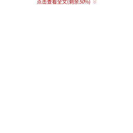
发展水平相适应，富国与强军并重，符合我国
点击查看全文(剩余
50
%)
根本利益。2017年国防预算增长情况是这次两
会的一大看点，值得期待。
关注正风肃纪、打虎拍蝇。
近年来，我军
以霹雳手段正风肃纪，惩治腐败，打虎拍蝇成
绩斐然，“不敢腐”的局面初步形成。我党我
军坚决惩治腐败、遏制贪腐，三军将士拍手称
快。此次两会又将传递什么样的反腐新信息，
基层官兵拭目以待。