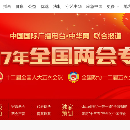
插画
健康
公益
优选
法制
守艺中华
应急中国
更多
地
寄语两会
代表访谈
china观察:"一带一路"全景扫描
两会声音
提案议案
亲历"十三五"开年的中国变化