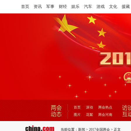
首页
资讯
军事
财经
娱乐
汽车
游戏
文化
援藏
首页
滚动
两会热点
图片
花絮
两会河南
当前位置：
新闻
>
2017全国两会
> 正文