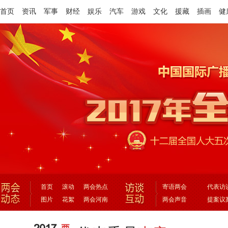
首页
资讯
军事
财经
娱乐
汽车
游戏
文化
援藏
插画
健
首页
滚动
两会热点
寄语两会
代表访
图片
花絮
两会河南
两会声音
提案议