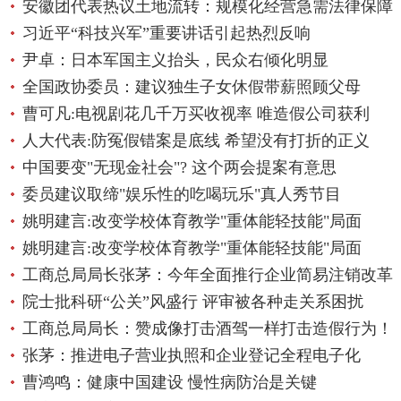
安徽团代表热议土地流转：规模化经营急需法律保障
习近平“科技兴军”重要讲话引起热烈反响
尹卓：日本军国主义抬头，民众右倾化明显
全国政协委员：建议独生子女休假带薪照顾父母
曹可凡:电视剧花几千万买收视率 唯造假公司获利
人大代表:防冤假错案是底线 希望没有打折的正义
中国要变"无现金社会"? 这个两会提案有意思
委员建议取缔"娱乐性的吃喝玩乐"真人秀节目
姚明建言:改变学校体育教学"重体能轻技能"局面
姚明建言:改变学校体育教学"重体能轻技能"局面
工商总局局长张茅：今年全面推行企业简易注销改革
院士批科研“公关”风盛行 评审被各种走关系困扰
工商总局局长：赞成像打击酒驾一样打击造假行为！
张茅：推进电子营业执照和企业登记全程电子化
曹鸿鸣：健康中国建设 慢性病防治是关键