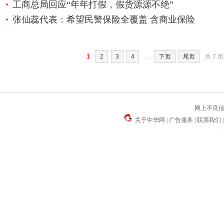
工商总局回应“年年打假，假货源源不绝”
张仙蕊代表：希望民警保险全覆盖 含商业保险
1
2
3
4
...
下页
尾页
共
7
页
网上不良信息
关于中华网
|
广告服务
|
联系我们